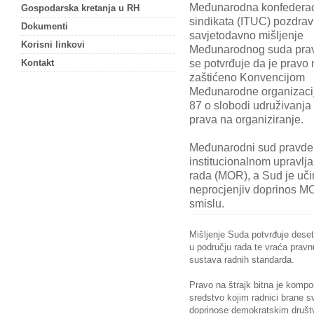
Međunarodna konfederac
Gospodarska kretanja u RH
sindikata (ITUC) pozdrav
Dokumenti
savjetodavno mišljenje
Korisni linkovi
Međunarodnog suda prav
se potvrđuje da je pravo 
Kontakt
zaštićeno Konvencijom
Međunarodne organizacij
87 o slobodi udruživanja i
prava na organiziranje.
Međunarodni sud pravde 
institucionalnom upravl
rada (MOR), a Sud je učin
neprocjenjiv doprinos MO
smislu.
Mišljenje Suda potvrđuje deset
u području rada te vraća pravn
sustava radnih standarda.
Pravo na štrajk bitna je kompo
sredstvo kojim radnici brane sv
doprinose demokratskim društ