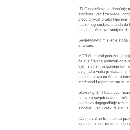
ITUC naglašava da današnje mi
sindikate, već i za vlade i od
predvidljivost o tako ključno
nadzornog sustava standarda M
odnose i učinkovit socijalni dij
Savjetodavno mišljenje stoga 
strukture.
MOR će morati poduzeti daljn
će sve članice poduzeti određ
vjeri, s ciljem osiguranja da 
svoj rad u vođenju vlada u njih
pogledu prava na štrajk, a isto
stručnosti i tripartitne struktu
Glavni tajnik ITUC-a Luc Trian
na ovom savjetodavnom mišlje
podržava dugogodišnje razumij
sindikati, već i veliki dijelovi 
„Ovo je važan trenutak za prav
vjerodostojnost međunarodnog 