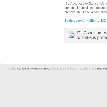
ITUC poziva sve članice ILO-a
suradnje i obnovljene predanos
pregovaranju i socijalnom dijal
Savjetodavno mišljenje IJC-
ITUC welcomes I
to strike is pr
© 2011.
Nezavisni hrvatski sindikati
Sva prava pridržana — Dizajn i izrada:
dizzy.hr