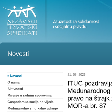
Novosti
21. 05. 2026.
Novosti
ITUC pozdravlj
O nama
Aktivnosti
Međunarodnog s
Mirenje u radnim sporovima
pravo na štrajk
Gospodarsko-socijalno vijeće
MOR-a br. 87
Međunarodne sindikalne udruge