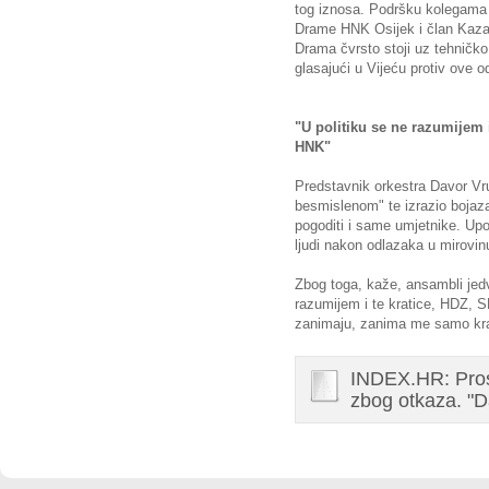
tog iznosa. Podršku kolegama u
Drame HNK Osijek i član Kazal
Drama čvrsto stoji uz tehničko
glasajući u Vijeću protiv ove o
"U politiku se ne razumijem 
HNK"
Predstavnik orkestra Davor Vru
besmislenom" te izrazio bojaza
pogoditi i same umjetnike. Upo
ljudi nakon odlazaka u mirovin
Zbog toga, kaže, ansambli jedv
razumijem i te kratice, HDZ, SD
zanimaju, zanima me samo krat
INDEX.HR: Prosv
zbog otkaza. "D