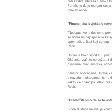
radi zaštite interesa članova ko
Poručio je da je reorganizacija
ovakav način.
"Financijska izvješća o nav
"Nedopustivo je doslovno preko
se udara na najosjetljivije kate
spremačice, ljudi koji su dugi n
Rebić.
Dodao je kako sindikat u postu
čišćenja i zaštite od požara i d
osobama izvan sustava, odnosn
"Unatoč obećanjima Uprave kaza
o navodnim uštedama nismo do
kakav će financijski efekt poluč
Rebić.
"Predložili smo da se to ost
Sindikat stoga najavljuje kori