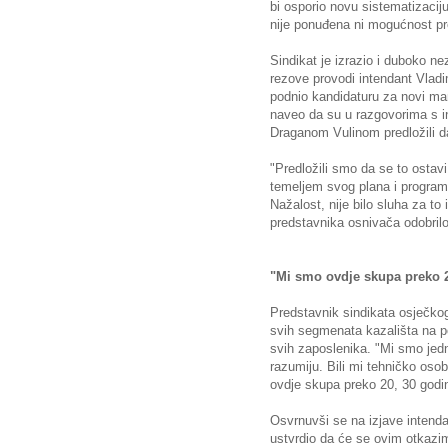
bi osporio novu sistematizaciju
nije ponuđena ni mogućnost pr
Sindikat je izrazio i duboko n
rezove provodi intendant Vladim
podnio kandidaturu za novi ma
naveo da su u razgovorima s 
Draganom Vulinom predložili da
"Predložili smo da se to ostavi
temeljem svog plana i programa,
Nažalost, nije bilo sluha za to
predstavnika osnivača odobrilo 
"Mi smo ovdje skupa preko 2
Predstavnik sindikata osječko
svih segmenata kazališta na p
svih zaposlenika. "Mi smo jedna 
razumiju. Bili mi tehničko osob
ovdje skupa preko 20, 30 godin
Osvrnuvši se na izjave intenda
ustvrdio da će se ovim otkazim