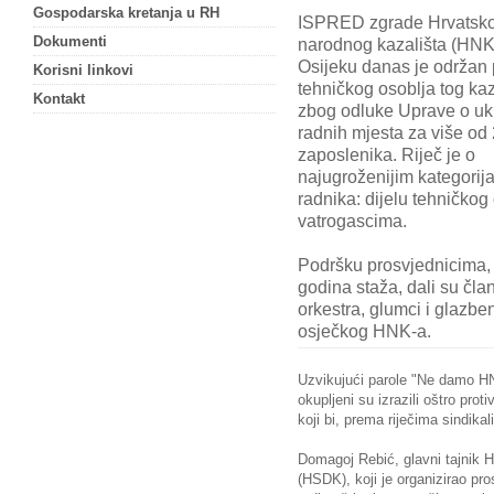
Gospodarska kretanja u RH
ISPRED zgrade Hrvatsk
Dokumenti
narodnog kazališta (HNK
Osijeku danas je održan 
Korisni linkovi
tehničkog osoblja tog kaz
Kontakt
zbog odluke Uprave o uk
radnih mjesta za više od
zaposlenika. Riječ je o
najugroženijim kategori
radnika: dijelu tehničko
vatrogascima.
Podršku prosvjednicima, 
godina staža, dali su čl
orkestra, glumci i glazben
osječkog HNK-a.
Uzvikujući parole "Ne damo HNK
okupljeni su izrazili oštro pro
koji bi, prema riječima sindikal
Domagoj Rebić, glavni tajnik Hr
(HSDK), koji je organizirao pros