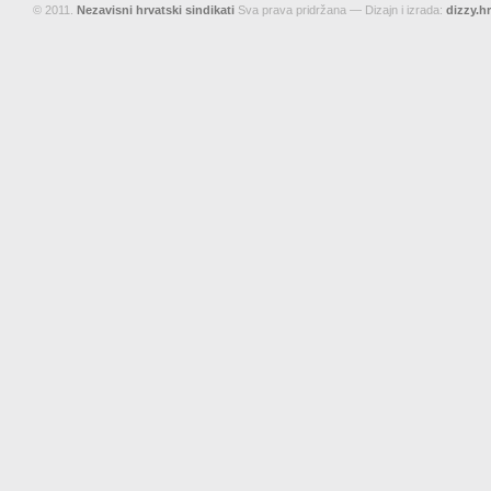
© 2011.
Nezavisni hrvatski sindikati
Sva prava pridržana — Dizajn i izrada:
dizzy.hr