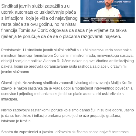
Sindikati javnih službi zatražili su u
utorak automatsko usklađivanje plaća
s inflacijom, koja je viša od najavljenog
rasta plaća za ovu godinu, no ministar
financija Tomislav Ćorić odgovara da sada nije vrijeme za takva
rješenja te poručuje da će se o plaćama razgovarati najesen.
Predstavnici 11 sindikata javnih službi održali su u Ministarstvu rada sastanak s
ministrom financija Tomislavom Ćorićem i ministrom rada, mirovinskoga sustava,
obitelji i socijalne politike Alenom Ružićem nakon najave Vladina antiinflacijskog
paketa, kojim se predviđa ograničavanje rasta rashoda za plaće u državnim i
javnim službama.
Glavni tajnik Nezavisnog sindikata znanosti i visokog obrazovanja Matija Kroflin
izjavio je nakon sastanka da je Vlada odbila mogućnost interventnog povećanja
osnovice i prijedlog mehanizma kojim bi se plaće automatski usklađivale s
inflacijom.
Nismo zadovoljni sastankom i poruke koje smo danas čuli nisu bile dobre. Jasno
je da se teret krize i inflacije prelama preko jedne uže grupacije građana,
istaknuo je Kroflin.
Smatra da zaposlenici u javnim i državnim službama snose najveći teret rasta