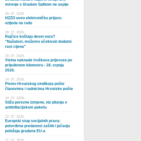
mirenje s Gradom Splitom ne uspije
28. 07. 2026.
HZZO uveo elektroničku prijavu
ozljeda na radu
28. 07. 2026.
Rajčice koštaju deset eura?
"Nažalost, možemo očekivati dodatni
rast cijena"
28. 07. 2026.
Visina naknade troškova prijevoza po
prijeđenom kilometru - 28. srpnja
2026.
24. 07. 2026.
Pismo Hrvatskog sindikata pošte
članovima i radnicima Hrvatske pošte
24. 07. 2026.
Stižu porezne izmjene, niz pitanja o
antiinflacijskom paketu
22. 07. 2026.
Europski stup socijalnih prava:
potvrđena predanost zaštiti i jačanju
položaja građana EU-a
21. 07. 2026.