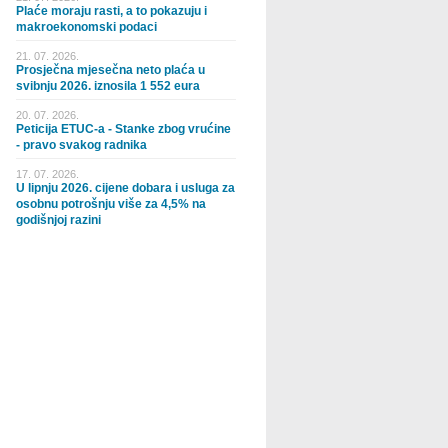
Plaće moraju rasti, a to pokazuju i
makroekonomski podaci
21. 07. 2026.
Prosječna mjesečna neto plaća u
svibnju 2026. iznosila 1 552 eura
20. 07. 2026.
Peticija ETUC-a - Stanke zbog vrućine
- pravo svakog radnika
17. 07. 2026.
U lipnju 2026. cijene dobara i usluga za
osobnu potrošnju više za 4,5% na
godišnjoj razini