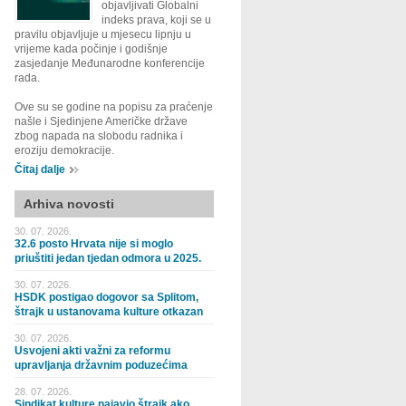
objavljivati Globalni
indeks prava, koji se u
pravilu objavljuje u mjesecu lipnju u
vrijeme kada počinje i godišnje
zasjedanje Međunarodne konferencije
rada.
Ove su se godine na popisu za praćenje
našle i Sjedinjene Američke države
zbog napada na slobodu radnika i
eroziju demokracije.
Čitaj dalje
Arhiva novosti
30. 07. 2026.
32.6 posto Hrvata nije si moglo
priuštiti jedan tjedan odmora u 2025.
30. 07. 2026.
HSDK postigao dogovor sa Splitom,
štrajk u ustanovama kulture otkazan
30. 07. 2026.
Usvojeni akti važni za reformu
upravljanja državnim poduzećima
28. 07. 2026.
Sindikat kulture najavio štrajk ako