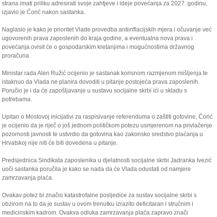
strana imati priliku adresirati svoje zahtjeve i ideje povećanja za 2027. godinu,
izjavio je Ćorić nakon sastanka.
Naglasio je kako je prioritet Vlade provedba antiinflacijskih mjera i očuvanje već
ugovorenih prava zaposlenih do kraja godine, a eventualna nova prava i
povećanja ovisit će o gospodarskim kretanjima i mogućnostima državnog
proračuna.
Ministar rada Alen Ružić ocijenio je sastanak korisnom razmjenom mišljenja te
istaknuo da Vlada ne planira dovoditi u pitanje postojeća prava zaposlenih.
Poručio je i da će zapošljavanje u sustavu socijalne skrbi ići u skladu s
potrebama.
Upitan o Mostovoj inicijativi za raspisivanje referenduma o zaštiti gotovine, Ćorić
je ocijenio da je riječ o još jednom političkom potezu usmjerenom na privlačenje
pozornosti javnosti te ustvrdio da gotovina kao zakonsko sredstvo plaćanja u
Hrvatskoj nije niti će biti dovedena u pitanje.
Predsjednica Sindikata zaposlenika u djelatnosti socijalne skrbi Jadranka Ivezić
uoči sastanka poručila je kako se nada da će Vlada odustati od namjere
zamrzavanja plaća.
Ovakav potez bi značio katastrofalne posljedice za sustav socijalne skrbi s
obzirom na to da je sustav u ovom trenutku izrazito deficitaran i stručnim i
medicinskim kadrom. Ovakva odluka zamrzavanja plaća zapravo znači