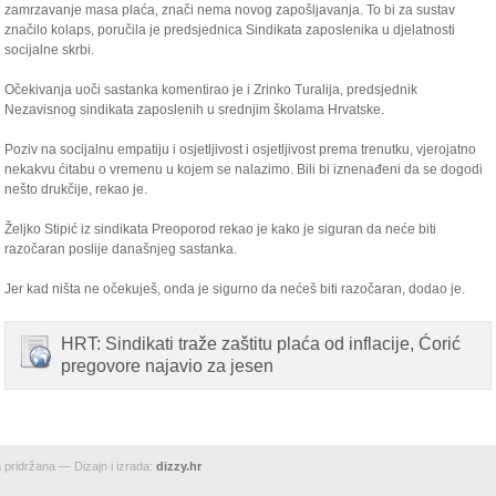
zamrzavanje masa plaća, znači nema novog zapošljavanja. To bi za sustav
značilo kolaps, poručila je predsjednica Sindikata zaposlenika u djelatnosti
socijalne skrbi.
Očekivanja uoči sastanka komentirao je i Zrinko Turalija, predsjednik
Nezavisnog sindikata zaposlenih u srednjim školama Hrvatske.
Poziv na socijalnu empatiju i osjetljivost i osjetljivost prema trenutku, vjerojatno
nekakvu ćitabu o vremenu u kojem se nalazimo. Bili bi iznenađeni da se dogodi
nešto drukčije, rekao je.
Željko Stipić iz sindikata Preoporod rekao je kako je siguran da neće biti
razočaran poslije današnjeg sastanka.
Jer kad ništa ne očekuješ, onda je sigurno da nećeš biti razočaran, dodao je.
HRT: Sindikati traže zaštitu plaća od inflacije, Ćorić
pregovore najavio za jesen
pridržana — Dizajn i izrada:
dizzy.hr