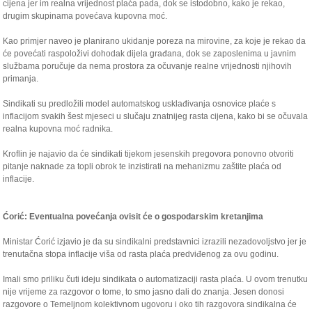
cijena jer im realna vrijednost plaća pada, dok se istodobno, kako je rekao,
drugim skupinama povećava kupovna moć.
Kao primjer naveo je planirano ukidanje poreza na mirovine, za koje je rekao da
će povećati raspoloživi dohodak dijela građana, dok se zaposlenima u javnim
službama poručuje da nema prostora za očuvanje realne vrijednosti njihovih
primanja.
Sindikati su predložili model automatskog usklađivanja osnovice plaće s
inflacijom svakih šest mjeseci u slučaju znatnijeg rasta cijena, kako bi se očuvala
realna kupovna moć radnika.
Kroflin je najavio da će sindikati tijekom jesenskih pregovora ponovno otvoriti
pitanje naknade za topli obrok te inzistirati na mehanizmu zaštite plaća od
inflacije.
Ćorić: Eventualna povećanja ovisit će o gospodarskim kretanjima
Ministar Ćorić izjavio je da su sindikalni predstavnici izrazili nezadovoljstvo jer je
trenutačna stopa inflacije viša od rasta plaća predviđenog za ovu godinu.
Imali smo priliku čuti ideju sindikata o automatizaciji rasta plaća. U ovom trenutku
nije vrijeme za razgovor o tome, to smo jasno dali do znanja. Jesen donosi
razgovore o Temeljnom kolektivnom ugovoru i oko tih razgovora sindikalna će