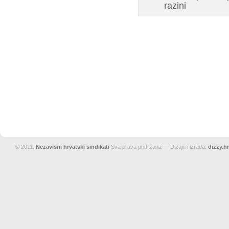
razini
© 2011.
Nezavisni hrvatski sindikati
Sva prava pridržana — Dizajn i izrada:
dizzy.hr