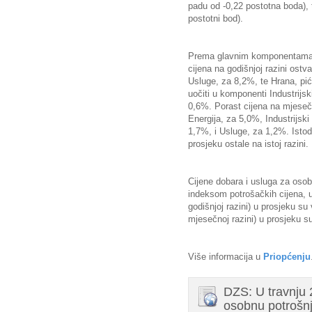
padu od -0,22 postotna boda),
postotni bod).
Prema glavnim komponentama 
cijena na godišnjoj razini ost
Usluge, za 8,2%, te Hrana, pi
uočiti u komponenti Industrijs
0,6%. Porast cijena na mjeseč
Energija, za 5,0%, Industrijsk
1,7%, i Usluge, za 1,2%. Istod
prosjeku ostale na istoj razini.
Cijene dobara i usluga za oso
indeksom potrošačkih cijena, u
godišnjoj razini) u prosjeku s
mjesečnoj razini) u prosjeku s
Više informacija u
Priopćenju
DZS: U travnju 
osobnu potrošnj