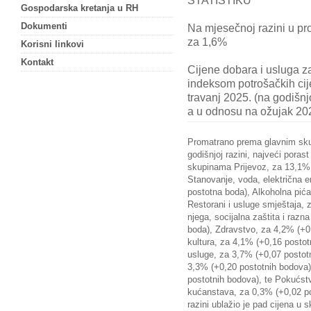
STATISTIKU
Gospodarska kretanja u RH
Dokumenti
Na mjesečnoj razini u pr
za 1,6%
Korisni linkovi
Kontakt
Cijene dobara i usluga z
indeksom potrošačkih cij
travanj 2025. (na godišnj
a u odnosu na ožujak 202
Promatrano prema glavnim sku
godišnjoj razini, najveći poras
skupinama Prijevoz, za 13,1% 
Stanovanje, voda, električna en
postotna boda), Alkoholna pića
Restorani i usluge smještaja,
njega, socijalna zaštita i razn
boda), Zdravstvo, za 4,2% (+0,
kultura, za 4,1% (+0,16 postot
usluge, za 3,7% (+0,07 postotn
3,3% (+0,20 postotnih bodova)
postotnih bodova), te Pokućst
kućanstava, za 0,3% (+0,02 po
razini ublažio je pad cijena u