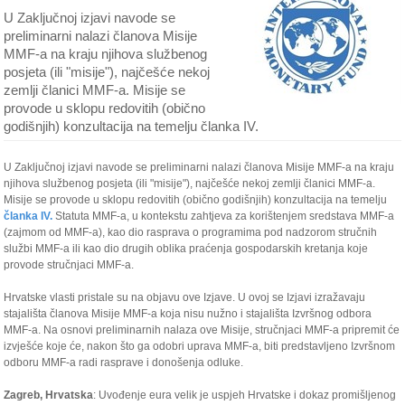
U Zaključnoj izjavi navode se
preliminarni nalazi članova Misije
MMF-a na kraju njihova službenog
posjeta (ili "misije"), najčešće nekoj
zemlji članici MMF-a. Misije se
provode u sklopu redovitih (obično
godišnjih) konzultacija na temelju članka IV.
U Zaključnoj izjavi navode se preliminarni nalazi članova Misije MMF-a na kraju
njihova službenog posjeta (ili "misije"), najčešće nekoj zemlji članici MMF-a.
Misije se provode u sklopu redovitih (obično godišnjih) konzultacija na temelju
članka IV.
Statuta MMF-a, u kontekstu zahtjeva za korištenjem sredstava MMF-a
(zajmom od MMF-a), kao dio rasprava o programima pod nadzorom stručnih
službi MMF-a ili kao dio drugih oblika praćenja gospodarskih kretanja koje
provode stručnjaci MMF-a.
Hrvatske vlasti pristale su na objavu ove Izjave. U ovoj se Izjavi izražavaju
stajališta članova Misije MMF-a koja nisu nužno i stajališta Izvršnog odbora
MMF-a. Na osnovi preliminarnih nalaza ove Misije, stručnjaci MMF-a pripremit će
izvješće koje će, nakon što ga odobri uprava MMF-a, biti predstavljeno Izvršnom
odboru MMF-a radi rasprave i donošenja odluke.
Zagreb, Hrvatska
: Uvođenje eura velik je uspjeh Hrvatske i dokaz promišljenog