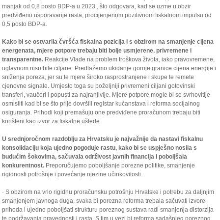
manjak od 0,8 posto BDP-a u 2023., što odgovara, kad se uzme u obzir
predviđeno usporavanje rasta, procijenjenom pozitivnom fiskalnom impulsu od
0,5 posto BDP-a.
Kako bi se ostvarila čvršća fiskalna pozicija i s obzirom na smanjenje cijena
energenata, mjere potpore trebaju biti bolje usmjerene, privremene i
transparentne.
Reakcije Vlade na problem troškova života, iako pravovremene,
uglavnom nisu bile ciljane. Predlažemo ukidanje gornje granice cijena energije i
sniženja poreza, jer su te mjere široko rasprostranjene i skupe te remete
cjenovne signale. Umjesto toga su poželjniji privremeni ciljani gotovinski
transferi, vaučeri i popusti za najranjivije. Mjere potpore mogle bi se svrhovitije
osmisliti kad bi se što prije dovršili registar kućanstava i reforma socijalnog
osiguranja. Prihodi koji premašuju one predviđene proračunom trebaju biti
korišteni kao izvor za fiskalne uštede.
U srednjoročnom razdoblju za Hrvatsku je najvažnije da nastavi fiskalnu
konsolidaciju koja ujedno pogoduje rastu, kako bi se uspješno nosila s
budućim šokovima, sačuvala održivost javnih financija i poboljšala
konkurentnost.
Preporučujemo poboljšanje porezne politike, smanjenje
rigidnosti potrošnje i povećanje njezine učinkovitosti.
· S obzirom na vrlo rigidnu proračunsku potrošnju Hrvatske i potrebu za daljnjim
smanjenjem javnoga duga, svaka bi porezna reforma trebala sačuvati izvore
prihoda i ujedno poboljšati strukturu poreznog sustava radi smanjenja distorzija
te podržavanja pravednosti i rasta. S tim u vezi bi reforma sadašnjeg poreznog