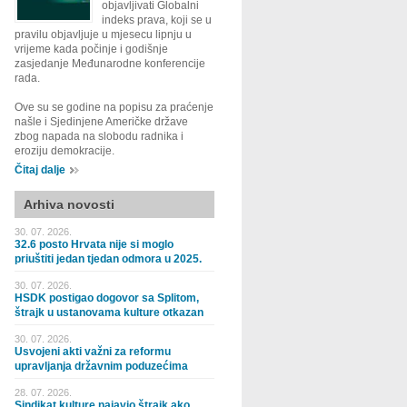
objavljivati Globalni
indeks prava, koji se u
pravilu objavljuje u mjesecu lipnju u
vrijeme kada počinje i godišnje
zasjedanje Međunarodne konferencije
rada.
Ove su se godine na popisu za praćenje
našle i Sjedinjene Američke države
zbog napada na slobodu radnika i
eroziju demokracije.
Čitaj dalje
Arhiva novosti
30. 07. 2026.
32.6 posto Hrvata nije si moglo
priuštiti jedan tjedan odmora u 2025.
30. 07. 2026.
HSDK postigao dogovor sa Splitom,
štrajk u ustanovama kulture otkazan
30. 07. 2026.
Usvojeni akti važni za reformu
upravljanja državnim poduzećima
28. 07. 2026.
Sindikat kulture najavio štrajk ako