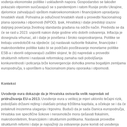
vođenja ekonomske politike i usklađenih napora. Gospodarstvo se također
pokazalo otpornim suočavajući se s pandemijom i ratom Rusije protiv Ukrajine,
djelomice zahvaljujući vještom makroekonomskom i financijskom upravljanju
hrvatskih vlasti. Pohvalna je odlučnost hrvatskih vlasti u provedbi Nacionalnog
plana oporavka i otpornosti (NPOO). Ipak, Hrvatskoj i dalje predstoji izazov
daljnjeg povećanja životnog standarda građana na održiv način. Predviđa se da
će se rast u 2023. usporiti nakon dvije godine vrlo dobrih ostvarenja. Inflacija je
dosegnula vrhunac, ali i dalje je povišena i široko rasprostranjena. Politike se
trebaju usredotočiti na sljedeće: (a) nastavak razborite fiskalne, financijske i
makrobonitetne politike kako bi se podržalo pooštravanje monetarne politike
ESB-a i stvorili odgovarajući zaštitni slojevi; te (b) napredak u provedbi
strukturnih reformi i nastavak reformskog zamaha radi poboljšanja
konkurentnosti i poticanja brže konvergencije dohotka prema bogatijim zemljama
europodručja, s uporištem u Nacionalnom planu oporavka i otpornosti.
Kontekst
Uvođenje eura dokazuje da je Hrvatska ostvarila velik napredak od
pridruživanja EU-u 2013.
Uvođenje eura u velikoj je mjeri uklonilo tečajni rizik,
poboljšalo državni rejting i olakšalo pristup tržištima kapitala, a očekuje se i da će
potaknuti inozemna ulaganja i trgovinu. Budući da je sada članica europodručja,
Hrvatska sve specifične šokove i neravnoteže mora rješavati fiskalnim,
makrobonitetnim, financijskim i strukturnim politikama. Nastavak provedbe
strukturnih reformi i dalje je najvažniji za ostvarenje pune koristi od uvođenja