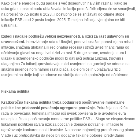
Kako cijene energije budu padale s već dosegnutih najviših razina i kako se
uska grla u opskrbi budu ublažavala, inflacija potrošačkih cijena će se smanjivati,
na prosječno 7,5 posto u 2023., i postupno će se snižavati do ciljane stope
inflacije ESB-a od 2 posto krajem 2025. Temeljna inflacija vjerojatno će biti
ustrajnija.
Izgledi i nadalje podliježu velikoj neizvjesnosti, a rizici za rast uglavnom su
uravnoteženi.
Intenziviranje rata u Ukrajini, ponovni snažan porast cijena roba i
inflacije, snažnija globalna ili regionalna recesija i stroži uvjeti financiranja od
očekivanja glavni su negativni rizici za rast. S druge strane, uvođenje eura i
ulazak u schengensko područje mogli bi dati jači poticaj turizmu, trgovini i
ulaganjima.Za inflacijuprevladavaju rizici usmjereni na gorekoji se odnose na
snažniji prijenos nominalnog rasta plaća, a djelomice ih ublažavaju rizici
usmjereni na dolje koji se odnose na slabiju domaću potražnju od očekivane.
Fiskalna politika
Kratkoročna fiskalna politika treba poduprijeti pooštravanje monetarne
politike i ne pridonositi povećanju agregatne potražnje.
Potražnja na tržištu
rada je povećana, temeljna inflacija još uvijek povišena te je uvođenje eura
umanjilo učinak pooštravanja monetarne politike ESB-a. Stoga se ekspanzivnom
fiskalnom politikom stvara rizik za poticanje domaće potražnje i inflacije te
ugrožavanje konkurentnosti Hrvatske. Na osnovi najnovijeg proračunskog plana
Vlade i uz pretpostavku da neće biti dodatne fiskalne potpore, predviđamo