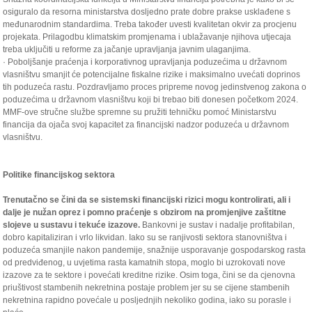
osiguralo da resorna ministarstva dosljedno prate dobre prakse usklađene s
međunarodnim standardima. Treba također uvesti kvalitetan okvir za procjenu
projekata. Prilagodbu klimatskim promjenama i ublažavanje njihova utjecaja
treba uključiti u reforme za jačanje upravljanja javnim ulaganjima.
· Poboljšanje praćenja i korporativnog upravljanja poduzećima u državnom
vlasništvu smanjit će potencijalne fiskalne rizike i maksimalno uvećati doprinos
tih poduzeća rastu. Pozdravljamo proces pripreme novog jedinstvenog zakona o
poduzećima u državnom vlasništvu koji bi trebao biti donesen početkom 2024.
MMF-ove stručne službe spremne su pružiti tehničku pomoć Ministarstvu
financija da ojača svoj kapacitet za financijski nadzor poduzeća u državnom
vlasništvu.
Politike financijskog sektora
Trenutačno se čini da se sistemski financijski rizici mogu kontrolirati, ali i
dalje je nužan oprez i pomno praćenje s obzirom na promjenjive zaštitne
slojeve u sustavu i tekuće izazove.
Bankovni je sustav i nadalje profitabilan,
dobro kapitaliziran i vrlo likvidan. Iako su se ranjivosti sektora stanovništva i
poduzeća smanjile nakon pandemije, snažnije usporavanje gospodarskog rasta
od predviđenog, u uvjetima rasta kamatnih stopa, moglo bi uzrokovati nove
izazove za te sektore i povećati kreditne rizike. Osim toga, čini se da cjenovna
priuštivost stambenih nekretnina postaje problem jer su se cijene stambenih
nekretnina rapidno povećale u posljednjih nekoliko godina, iako su porasle i