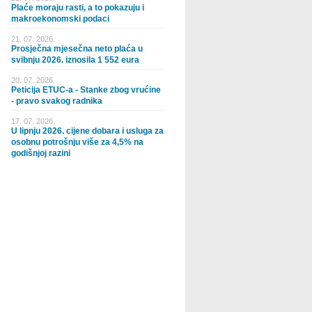
Plaće moraju rasti, a to pokazuju i
makroekonomski podaci
21. 07. 2026.
Prosječna mjesečna neto plaća u
svibnju 2026. iznosila 1 552 eura
20. 07. 2026.
Peticija ETUC-a - Stanke zbog vrućine
- pravo svakog radnika
17. 07. 2026.
U lipnju 2026. cijene dobara i usluga za
osobnu potrošnju više za 4,5% na
godišnjoj razini