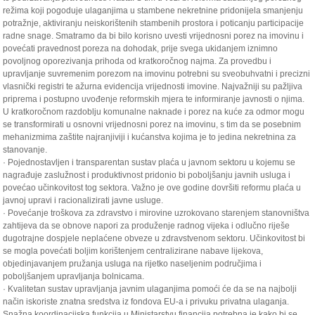
režima koji pogoduje ulaganjima u stambene nekretnine pridonijela smanjenju
potražnje, aktiviranju neiskorištenih stambenih prostora i poticanju participacije
radne snage. Smatramo da bi bilo korisno uvesti vrijednosni porez na imovinu i
povećati pravednost poreza na dohodak, prije svega ukidanjem iznimno
povoljnog oporezivanja prihoda od kratkoročnog najma. Za provedbu i
upravljanje suvremenim porezom na imovinu potrebni su sveobuhvatni i precizni
vlasnički registri te ažurna evidencija vrijednosti imovine. Najvažniji su pažljiva
priprema i postupno uvođenje reformskih mjera te informiranje javnosti o njima.
U kratkoročnom razdoblju komunalne naknade i porez na kuće za odmor mogu
se transformirati u osnovni vrijednosni porez na imovinu, s tim da se posebnim
mehanizmima zaštite najranjiviji i kućanstva kojima je to jedina nekretnina za
stanovanje.
· Pojednostavljen i transparentan sustav plaća u javnom sektoru u kojemu se
nagrađuje zaslužnost i produktivnost pridonio bi poboljšanju javnih usluga i
povećao učinkovitost tog sektora. Važno je ove godine dovršiti reformu plaća u
javnoj upravi i racionalizirati javne usluge.
· Povećanje troškova za zdravstvo i mirovine uzrokovano starenjem stanovništva
zahtijeva da se obnove napori za produženje radnog vijeka i odlučno riješe
dugotrajne dospjele neplaćene obveze u zdravstvenom sektoru. Učinkovitost bi
se mogla povećati boljim korištenjem centralizirane nabave lijekova,
objedinjavanjem pružanja usluga na rijetko naseljenim područjima i
poboljšanjem upravljanja bolnicama.
· Kvalitetan sustav upravljanja javnim ulaganjima pomoći će da se na najbolji
način iskoriste znatna sredstva iz fondova EU-a i privuku privatna ulaganja.
Snažna koordinacijska funkcija u Ministarstvu financija potrebna je kako bi se