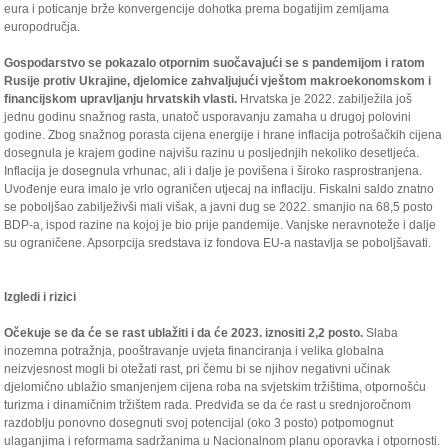
eura i poticanje brže konvergencije dohotka prema bogatijim zemljama
europodručja.
Gospodarstvo se pokazalo otpornim suočavajući se s pandemijom i ratom
Rusije protiv Ukrajine, djelomice zahvaljujući vještom makroekonomskom i
financijskom upravljanju hrvatskih vlasti.
Hrvatska je 2022. zabilježila još
jednu godinu snažnog rasta, unatoč usporavanju zamaha u drugoj polovini
godine. Zbog snažnog porasta cijena energije i hrane inflacija potrošačkih cijena
dosegnula je krajem godine najvišu razinu u posljednjih nekoliko desetljeća.
Inflacija je dosegnula vrhunac, ali i dalje je povišena i široko rasprostranjena.
Uvođenje eura imalo je vrlo ograničen utjecaj na inflaciju. Fiskalni saldo znatno
se poboljšao zabilježivši mali višak, a javni dug se 2022. smanjio na 68,5 posto
BDP-a, ispod razine na kojoj je bio prije pandemije. Vanjske neravnoteže i dalje
su ograničene. Apsorpcija sredstava iz fondova EU-a nastavlja se poboljšavati.
Izgledi i rizici
Očekuje se da će se rast ublažiti i da će 2023. iznositi 2,2 posto.
Slaba
inozemna potražnja, pooštravanje uvjeta financiranja i velika globalna
neizvjesnost mogli bi otežati rast, pri čemu bi se njihov negativni učinak
djelomično ublažio smanjenjem cijena roba na svjetskim tržištima, otpornošću
turizma i dinamičnim tržištem rada. Predviđa se da će rast u srednjoročnom
razdoblju ponovno dosegnuti svoj potencijal (oko 3 posto) potpomognut
ulaganjima i reformama sadržanima u Nacionalnom planu oporavka i otpornosti.