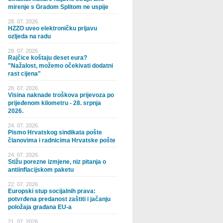
mirenje s Gradom Splitom ne uspije
28. 07. 2026.
HZZO uveo elektroničku prijavu
ozljeda na radu
28. 07. 2026.
Rajčice koštaju deset eura?
"Nažalost, možemo očekivati dodatni
rast cijena"
28. 07. 2026.
Visina naknade troškova prijevoza po
prijeđenom kilometru - 28. srpnja
2026.
24. 07. 2026.
Pismo Hrvatskog sindikata pošte
članovima i radnicima Hrvatske pošte
24. 07. 2026.
Stižu porezne izmjene, niz pitanja o
antiinflacijskom paketu
22. 07. 2026.
Europski stup socijalnih prava:
potvrđena predanost zaštiti i jačanju
položaja građana EU-a
21. 07. 2026.