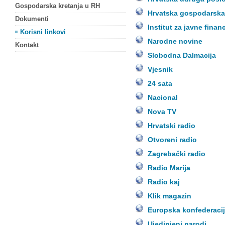
Gospodarska kretanja u RH
Hrvatska gospodarsk
Dokumenti
Institut za javne financ
Korisni linkovi
Narodne novine
Kontakt
Slobodna Dalmacija
Vjesnik
24 sata
Nacional
Nova TV
Hrvatski radio
Otvoreni radio
Zagrebački radio
Radio Marija
Radio kaj
Klik magazin
Europska konfederacij
Ujedinjeni narodi