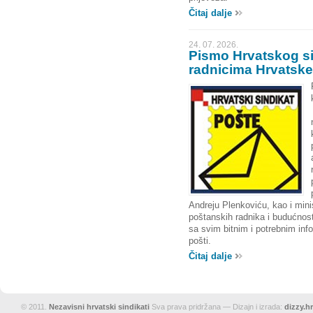
Čitaj dalje
24. 07. 2026.
Pismo Hrvatskog si
radnicima Hrvatske
Andreju Plenkoviću, kao i mini
poštanskih radnika i budućnos
sa svim bitnim i potrebnim inf
pošti.
Čitaj dalje
© 2011.
Nezavisni hrvatski sindikati
Sva prava pridržana — Dizajn i izrada:
dizzy.hr