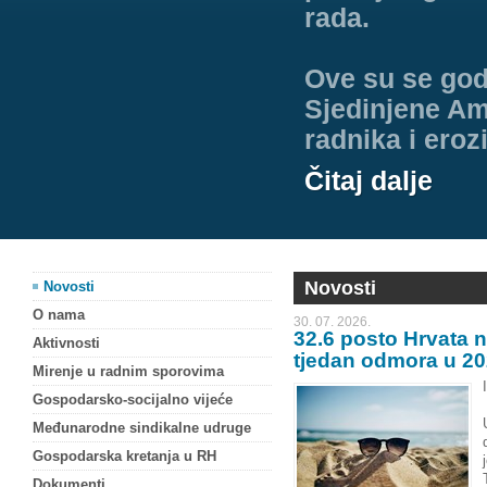
rada.
Ove su se god
Sjedinjene Am
radnika i eroz
Čitaj dalje
Novosti
Novosti
O nama
30. 07. 2026.
32.6 posto Hrvata ni
Aktivnosti
tjedan odmora u 20
Mirenje u radnim sporovima
Gospodarsko-socijalno vijeće
Međunarodne sindikalne udruge
Gospodarska kretanja u RH
Dokumenti