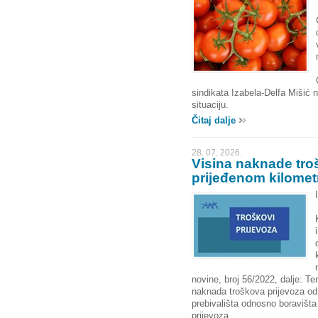
sindikata Izabela-Delfa Mišić 
situaciju.
Čitaj dalje
28. 07. 2026.
Visina naknade tro
prijeđenom kilometr
novine, broj 56/2022, dalje: Te
naknada troškova prijevoza od
prebivališta odnosno boravišt
prijevoza.