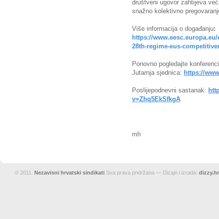
društveni ugovor zahtijeva već
snažno kolektivno pregovaranje 
Više informacija o događanju
:
https://www.eesc.europa.eu/
28th-regime-eus-competitiv
Ponovno pogledajte konferenci
Jutarnja sjednica:
https://w
Poslijepodnevni sastanak:
htt
v=Zhq5EkSfkgA
mh
© 2011.
Nezavisni hrvatski sindikati
Sva prava pridržana — Dizajn i izrada:
dizzy.hr