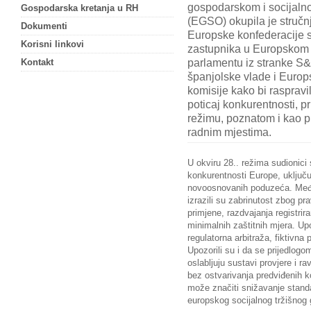
gospodarskom i socijal
Gospodarska kretanja u RH
(EGSO) okupila je stručn
Dokumenti
Europske konfederacije s
Korisni linkovi
zastupnika u Europskom
parlamentu iz stranke S
Kontakt
španjolske vlade i Europ
komisije kako bi raspravil
poticaj konkurentnosti, p
režimu, poznatom i kao pr
radnim mjestima.
U okviru 28.
.
režima sudionici
konkurentnosti Europe, uključuj
novoosnovanih poduzeća. Međ
izrazili su zabrinutost zbog p
primjene, razdvajanja registrir
minimalnih zaštitnih mjera. Up
regulatorna arbitraža, fiktivna
Upozorili su i da se prijedlogo
oslabljuju sustavi provjere i r
bez ostvarivanja predviđenih ko
može značiti snižavanje standa
europskog socijalnog tržišnog