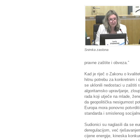
Snimka zaslona
pravne zaštite i obveza.”
Kad je riječ o Zakonu o kvalit
hitnu potrebu za konkretnim 
se uklonili nedostaci u zaštiti 
algoritamsko upravljanje, zlou
rada koji utječe na mlade, žene
da geopolitička nesigurnost pot
Europa mora ponovno potvrditi
standarda i smislenog socijalno
Sudionici su naglasili da se eur
deregulacijom, već rješavanjem
cijene energije, kineska konku