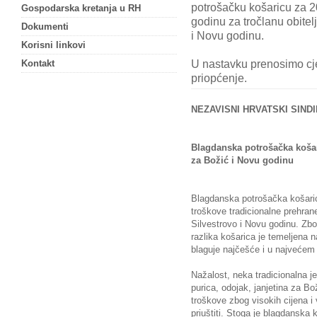
potrošačku košaricu za 2
Gospodarska kretanja u RH
godinu za tročlanu obitel
Dokumenti
i Novu godinu.
Korisni linkovi
U nastavku prenosimo cje
Kontakt
priopćenje.
NEZAVISNI HRVATSKI SINDI
Blagdanska potrošačka košari
za
Božić i Novu godinu
Blagdanska potrošačka košari
troškove tradicionalne prehran
Silvestrovo i Novu godinu. Zbog
razlika košarica je temeljena n
blaguje najčešće i u najvećem 
Nažalost, neka tradicionalna je
purica, odojak, janjetina za Bo
troškove zbog visokih cijena i
priuštiti. Stoga je blagdanska k