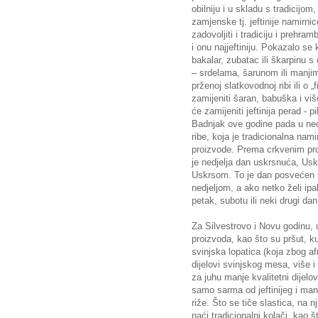
obilniju i u skladu s tradicijo
zamjenske tj. jeftinije namirn
zadovoljiti i tradiciju i preh
i onu najjeftiniju. Pokazalo se
bakalar, zubatac ili škarpinu s
– srdelama, šarunom ili manjim
prženoj slatkovodnoj ribi ili o „
zamijeniti šaran, babuška i više
će zamijeniti jeftinija perad - 
Badnjak ove godine pada u nedj
ribe, koja je tradicionalna nam
proizvode. Prema crkvenim prop
je nedjelja dan uskrsnuća, Usk
Uskrsom. To je dan posvećen r
nedjeljom, a ako netko želi ipa
petak, subotu ili neki drugi dan
Za Silvestrovo i Novu godinu, 
proizvoda, kao što su pršut, ku
svinjska lopatica (koja zbog a
dijelovi svinjskog mesa, više i ni
za juhu manje kvalitetni dijelo
samo sarma od jeftinijeg i ma
riže. Što se tiče slastica, na 
naći tradicionalni kolači, kao 