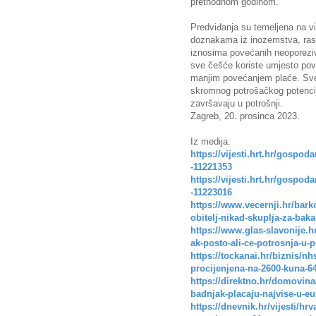
prethodnom godinom.
Predviđanja su temeljena na v
doznakama iz inozemstva, rast
iznosima povećanih neoporezivi
sve češće koriste umjesto pove
manjim povećanjem plaće. Sve
skromnog potrošačkog potencija
završavaju u potrošnji.
Zagreb, 20. prosinca 2023.
Iz medija:
https://vijesti.hrt.hr/gospoda
-11221353
https://vijesti.hrt.hr/gospod
-11223016
https://www.vecernji.hr/bark
obitelj-nikad-skuplja-za-baka
https://www.glas-slavonije.h
ak-posto-ali-ce-potrosnja-u-
https://tockanai.hr/biznis/n
procijenjena-na-2600-kuna-6
https://direktno.hr/domovina
badnjak-placaju-najvise-u-eu
https://dnevnik.hr/vijesti/hr