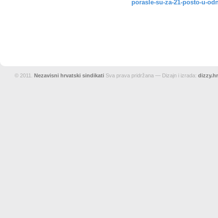
porasle-su-za-21-posto-u-od
© 2011.
Nezavisni hrvatski sindikati
Sva prava pridržana — Dizajn i izrada:
dizzy.hr