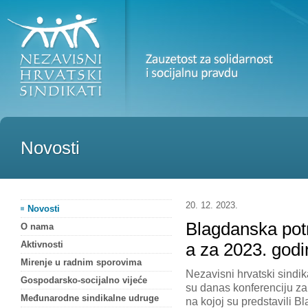
Novosti
20. 12. 2023.
Novosti
Blagdanska pot
O nama
Aktivnosti
a za 2023. godi
Mirenje u radnim sporovima
Nezavisni hrvatski sindika
Gospodarsko-socijalno vijeće
su danas konferenciju za
Međunarodne sindikalne udruge
na kojoj su predstavili 