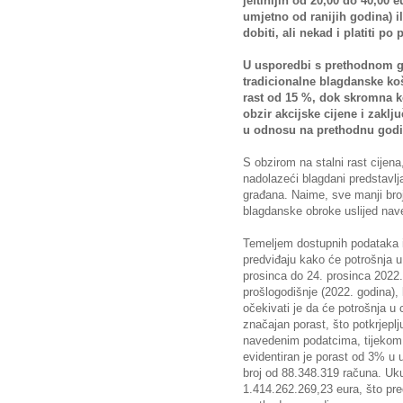
jeftinijih od 20,00 do 40,00 
umjetno od ranijih godina) 
dobiti, ali nekad i platiti po
U usporedbi s prethodnom go
tradicionalne blagdanske koš
rast od 15 %, dok skromna ko
obzir akcijske cijene i zakl
u odnosu na prethodnu godi
S obzirom na stalni rast cijen
nadolazeći blagdani predstavlj
građana. Naime, sve manji broj
blagdanske obroke uslijed nav
Temeljem dostupnih podataka i 
predviđaju kako će potrošnja u
prosinca do 24. prosinca 2022.
prošlogodišnje (2022. godina),
očekivati je da će potrošnja u 
značajan porast, što potkrjepl
navedenim podatcima, tijekom 
evidentiran je porast od 3% u 
broj od 88.348.319 računa. Uku
1.414.262.269,23 eura, što pr