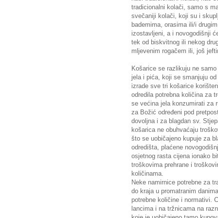
tradicionalni kolači, samo s ma
svečaniji kolači, koji su i skup
bademima, orasima ili/i drugim f
izostavljeni, a i novogodišnji 
tek od biskvitnog ili nekog drug
mljevenim rogačem ili, još jef
Košarice se razlikuju ne samo
jela i pića, koji se smanjuju 
izrade sve tri košarice korište
odredila potrebna količina za t
se većina jela konzumirati za r
za Božić određeni pod pretpos
dovoljna i za blagdan sv. Stjep
košarica ne obuhvaćaju troškov
što se uobičajeno kupuje za b
odredišta, plaćene novogodišnj
osjetnog rasta cijena ionako bit
troškovima prehrane i troškov
količinama.
Neke namirnice potrebne za tra
do kraja u promatranim danima
potrebne količine i normativi. 
lancima i na tržnicama na razn
koje je uobičajeno tamo kupova