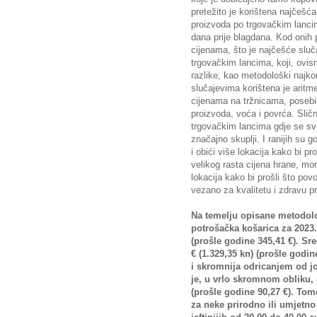
pretežito je korištena najčešća
proizvoda po trgovačkim lanc
dana prije blagdana. Kod onih p
cijenama, što je najčešće sluča
trgovačkim lancima, koji, ovisno
razlike, kao metodološki najkor
slučajevima korištena je aritm
cijenama na tržnicama, poseb
proizvoda, voća i povrća. Sličn
trgovačkim lancima gdje se sve 
značajno skuplji. I ranijih su 
i obići više lokacija kako bi pr
velikog rasta cijena hrane, mor
lokacija kako bi prošli što povo
vezano za kvalitetu i zdravu p
Na temelju opisane metodolo
potrošačka košarica za 2023.
(prošle godine 345,41 €). Sr
€ (1.329,35 kn) (prošle godin
i skromnija odricanjem od jo
je, u vrlo skromnom obliku, 
(prošle godine 90,27 €). Tom
za neke prirodno ili umjetno