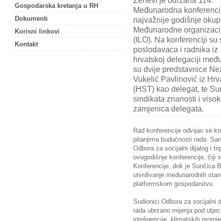
Ženevi je održana 114.
Gospodarska kretanja u RH
Međunarodna konferencij
Dokumenti
najvažnije godišnje okup
Međunarodne organizaci
Korisni linkovi
(ILO). Na konferenciji su 
Kontakt
poslodavaca i radnika iz
hrvatskoj delegaciji međ
su dvije predstavnice Ne
Vukelić Pavlinović iz Hr
(HST) kao delegat, te Su
sindikata znanosti i viso
zamjenica delegata.
Rad konferencije odvijao se kro
pitanjima budućnosti rada. San
Odbora za socijalni dijalog i t
ovogodišnje konferencije, čiji 
Konferencije, dok je Sunčica B
utvrđivanje međunarodnih sta
platformskom gospodarstvu.
Sudionici Odbora za socijalni di
rada ubrzano mijenja pod utje
inteligencije, klimatskih promj