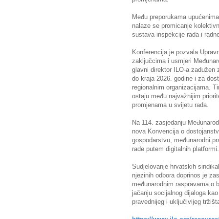
Među preporukama upućenima 
nalaze se promicanje kolektiv
sustava inspekcije rada i radn
Konferencija je pozvala Uprav
zaključcima i usmjeri Međunaro
glavni direktor ILO-a zadužen 
do kraja 2026. godine i za do
regionalnim organizacijama. Tim
ostaju među najvažnijim priori
promjenama u svijetu rada.
Na 114. zasjedanju Međunarodn
nova Konvencija o dostojanst
gospodarstvu, međunarodni prav
rade putem digitalnih platformi.
Sudjelovanje hrvatskih sindikal
njezinih odbora doprinos je za
međunarodnim raspravama o bud
jačanju socijalnog dijaloga ka
pravednijeg i uključivijeg tržišt