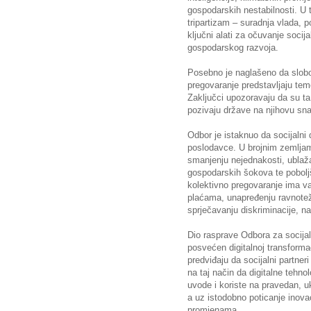
gospodarskih nestabilnosti. U t
tripartizam – suradnja vlada, 
ključni alati za očuvanje socija
gospodarskog razvoja.
Posebno je naglašeno da slobo
pregovaranje predstavljaju tem
Zaključci upozoravaju da su t
pozivaju države na njihovu snaž
Odbor je istaknuo da socijalni 
poslodavce. U brojnim zemljam
smanjenju nejednakosti, ublaža
gospodarskih šokova te poboljš
kolektivno pregovaranje ima v
plaćama, unapređenju ravnotež
sprječavanju diskriminacije, n
Dio rasprave Odbora za socijalni
posvećen digitalnoj transformaci
predviđaju da socijalni partneri
na taj način da digitalne tehno
uvode i koriste na pravedan, u
a uz istodobno poticanje inova
promjenama.