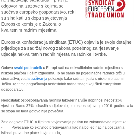
odgovor na izazove s kojima se
suočava europsko gospodarstvo, rekli
su sindikati u sklopu savjetovanja
Europske komisije o Zakonu o
kvalitetnim radnim mjestima.
Europska konfederacija sindikata (ETUC) objavila je svoje detaljne
prijedloge za sadržaj novog zakona potrebnog za rješavanje
utjecaja nekvalitetnih radnih mjesta na radnike i tvrtke.
Gotovo
svaki peti radnik
u Europi radi na nekvalitetnim radnim mjestima s
niskom plaćom i lošim izgledima. To ne samo da pojedinačne radnike drži u
siromaštvu, već
istraživanja
pokazuju kako radna mjesta s niskom plaćom i
lošim uvjetima pogoršavaju nedostatak radne snage koji šteti europskom
gospodarstvu.
Nedostatak osposobljavanja radnika također najviše doprinosi nedostatku
vještina. Samo 37% odraslih sudjelovalo je u osposobljavanju 2016. godine, a ta
se stopa od tada gotovo nije povećala.
Zato odgovor ETUC-a tijekom savjetovanja poziva na zakonodavne mjere za:
- Povećanje kolektivnog pregovaranja kao najboljeg načina postizanja
istinski pravedne plaće i uvjete rada;