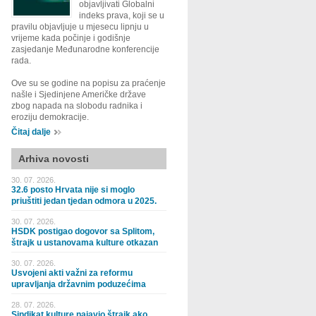
objavljivati Globalni
indeks prava, koji se u
pravilu objavljuje u mjesecu lipnju u
vrijeme kada počinje i godišnje
zasjedanje Međunarodne konferencije
rada.
Ove su se godine na popisu za praćenje
našle i Sjedinjene Američke države
zbog napada na slobodu radnika i
eroziju demokracije.
Čitaj dalje
Arhiva novosti
30. 07. 2026.
32.6 posto Hrvata nije si moglo
priuštiti jedan tjedan odmora u 2025.
30. 07. 2026.
HSDK postigao dogovor sa Splitom,
štrajk u ustanovama kulture otkazan
30. 07. 2026.
Usvojeni akti važni za reformu
upravljanja državnim poduzećima
28. 07. 2026.
Sindikat kulture najavio štrajk ako