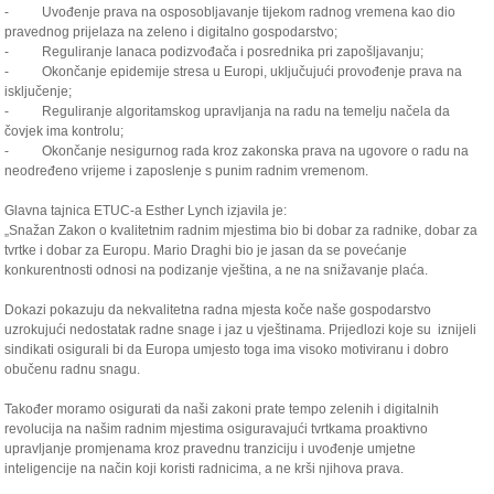
- Uvođenje prava na osposobljavanje tijekom radnog vremena kao dio
pravednog prijelaza na zeleno i digitalno gospodarstvo;
- Reguliranje lanaca podizvođača i posrednika pri zapošljavanju;
- Okončanje epidemije stresa u Europi, uključujući provođenje prava na
isključenje;
- Reguliranje algoritamskog upravljanja na radu na temelju načela da
čovjek ima kontrolu;
- Okončanje nesigurnog rada kroz zakonska prava na ugovore o radu na
neodređeno vrijeme i zaposlenje s punim radnim vremenom.
Glavna tajnica ETUC-a Esther Lynch izjavila je:
„Snažan Zakon o kvalitetnim radnim mjestima bio bi dobar za radnike, dobar za
tvrtke i dobar za Europu. Mario Draghi bio je jasan da se povećanje
konkurentnosti odnosi na podizanje vještina, a ne na snižavanje plaća.
Dokazi pokazuju da nekvalitetna radna mjesta koče naše gospodarstvo
uzrokujući nedostatak radne snage i jaz u vještinama. Prijedlozi koje su iznijeli
sindikati osigurali bi da Europa umjesto toga ima visoko motiviranu i dobro
obučenu radnu snagu.
Također moramo osigurati da naši zakoni prate tempo zelenih i digitalnih
revolucija na našim radnim mjestima osiguravajući tvrtkama proaktivno
upravljanje promjenama kroz pravednu tranziciju i uvođenje umjetne
inteligencije na način koji koristi radnicima, a ne krši njihova prava.