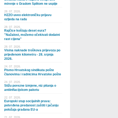
mirenje s Gradom Splitom ne uspije
28. 07. 2026.
HZZO uveo elektroničku prijavu
ozljeda na radu
28. 07. 2026.
Rajčice koštaju deset eura?
"Nažalost, možemo očekivati dodatni
rast cijena"
28. 07. 2026.
Visina naknade troškova prijevoza po
prijeđenom kilometru - 28. srpnja
2026.
24. 07. 2026.
Pismo Hrvatskog sindikata pošte
članovima i radnicima Hrvatske pošte
24. 07. 2026.
Stižu porezne izmjene, niz pitanja o
antiinflacijskom paketu
22. 07. 2026.
Europski stup socijalnih prava:
potvrđena predanost zaštiti i jačanju
položaja građana EU-a
21. 07. 2026.