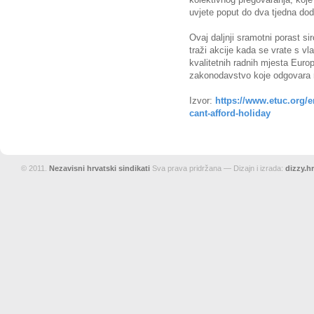
uvjete poput do dva tjedna do
Ovaj daljnji sramotni porast si
traži akcije kada se vrate s vl
kvalitetnih radnih mjesta Euro
zakonodavstvo koje odgovara 
Izvor:
https://www.etuc.org/e
cant-afford-holiday
© 2011.
Nezavisni hrvatski sindikati
Sva prava pridržana — Dizajn i izrada:
dizzy.hr