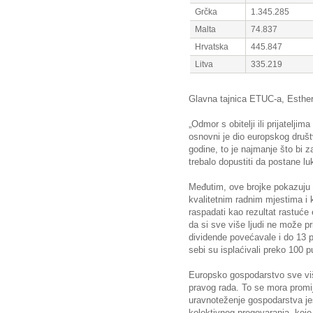
Grčka
1.345.285
Malta
74.837
Hrvatska
445.847
Litva
335.219
Glavna tajnica ETUC-a, Esther 
„Odmor s obitelji ili prijatelji
osnovni je dio europskog druš
godine, to je najmanje što bi za
trebalo dopustiti da postane lu
Međutim, ove brojke pokazuju
kvalitetnim radnim mjestima i 
raspadati kao rezultat rastuć
da si sve više ljudi ne može p
dividende povećavale i do 13 pu
sebi su isplaćivali preko 100 p
Europsko gospodarstvo sve viš
pravog rada. To se mora promij
uravnoteženje gospodarstva jes
kolektivnog pregovaranja, koje