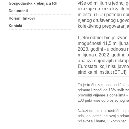
više od milijun u jednoj g
Gospodarska kretanja u RH
ukazuje na krizu kvalitet
Dokumenti
mjesta u EU i potrebu o
Korisni linkovi
njenog društvenog ugov
kolektivnog pregovaranja
Kontakt
Ljetni odmor bio je izvan
mogućnosti 41,5 milijuna 
2023. godini - u odnosu 
milijuna u 2022. godini, 
analiza najnovijih mikro
Eurostata, koji nisu javn
sindikalni institut (ETUI).
To je treći uzastopni godišnji 
odmora i znači da 15% svih za
provoditi vrijeme s obiteljima -
100 puta više od prosječnog r
Nalazi su rezultat rastuće nej
prisiljeni odreći se svojih odm
prijevoza i hrane, u kombinac