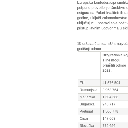
Europska konfederacija sindik
potpuno provođenje Direktive o
osigura da Paket kvalitetnih ra
godine, uključi zakonodavstvo 
uključujući i postavljanje pošt
pristup javnim ugovorima u sk
10 država članica EU s najveći
godišnji odmor
Broj radnika koj
si ne mogu
priuštiti odmor
2023.
EU
41.576.504
Rumunjska
3.963.764
Mađarska
1.604.388
Bugarska
945.717
Portugal
1.506.778
Cipar
147.663
Slovačka
772.656