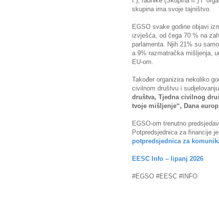
I.), radnike (Skupina II.) i org
skupina ima svoje tajništvo.
EGSO svake godine objavi izme
izvješća, od čega 70 % na zah
parlamenta. Njih 21% su samoin
a 9% razmatračka mišljenja, u
EU-om.
Također organizira nekoliko go
civilnom društvu i sudjelovanj
društva, Tjedna civilnog dru
tvoje mišljenje“, Dana europ
EGSO-om trenutno predsjeda
Potpredsjednica za financije j
potpredsjednica za komunika
EESC Info – lipanj 2026
#EGSO #EESC #INFO