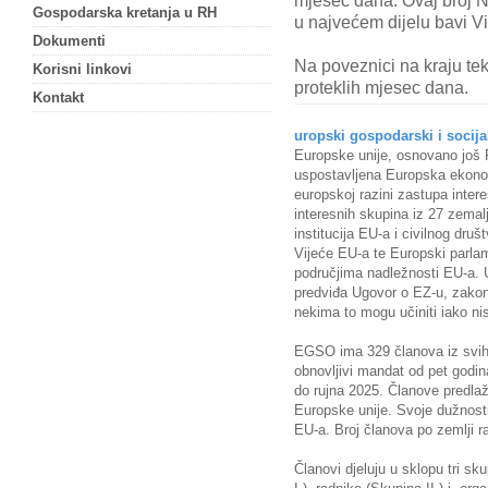
mjesec dana. Ovaj broj N
Gospodarska kretanja u RH
u najvećem dijelu bavi V
Dokumenti
Na poveznici na kraju te
Korisni linkovi
proteklih mjesec dana.
Kontakt
uropski gospodarski i socija
Europske unije, osnovano još
uspostavljena Europska ekono
europskoj razini zastupa interes
interesnih skupina iz 27 zema
institucija EU-a i civilnog dr
Vijeće EU-a te Europski parl
područjima nadležnosti EU-a. 
predviđa Ugovor o EZ-u, zakono
nekima to mogu učiniti iako n
EGSO ima 329 članova iz svih 
obnovljivi mandat od pet godin
do rujna 2025. Članove predlaž
Europske unije. Svoje dužnosti
EU-a. Broj članova po zemlji r
Članovi djeluju u sklopu tri s