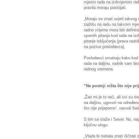
mjesto rada na izdvojenom radn
pravila moraju postojati.
„Moraju se znati uvjeti takvog 
zaštitu na radu na takvom mjes
radno vrijeme mora biti definir
spornih pitanja kod rada na iz
pitanje isključenja (prava ra
na pozive poslodavca).
Poslodavci smatraju kako kod
rada na daljinu, radnik sam bira
radnog vremena.
“Ne postoji ništa što nije pr
„Žao mi je to reći, ali svi su i
na daljinu, ugovori na određen
što nije prijeporno“, navodi Sei
S tim se slaže i Sever. No, nag
ključnu ulogu.
„Vlada bi trebala znati iščitati