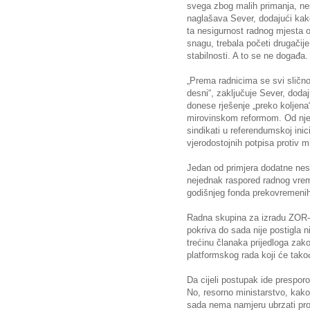
svega zbog malih primanja, nes
naglašava Sever, dodajući kak
ta nesigurnost radnog mjesta oj
snagu, trebala početi drugačije
stabilnosti. A to se ne događa.
„Prema radnicima se svi slično po
desni“, zaključuje Sever, dodaj
donese rješenje „preko koljena
mirovinskom reformom. Od nje 
sindikati u referendumskoj inici
vjerodostojnih potpisa protiv m
Jedan od primjera dodatne nesi
nejednak raspored radnog vre
godišnjeg fonda prekovremenih
Radna skupina za izradu ZOR-a,
pokriva do sada nije postigla n
trećinu članaka prijedloga zako
platformskog rada koji će tako
Da cijeli postupak ide prespor
No, resorno ministarstvo, kako
sada nema namjeru ubrzati pr