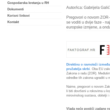
Gospodarska kretanja u RH
Autor/ica: Gabrijela Galić
Dokumenti
Korisni linkovi
Pregovori o novom ZOR-u
se voditi u dvije faze - na
Kontakt
europske izmjene, a ond
Direktivu o ravnoteži između 
pružatelja skrbi
. Oba EU zako
Zakona o radu (ZOR). Međutim, 
odredbe tih zakona ugraditi u
Naime, pregovori o novom Zakon
li biti dovršeni u rokovima u ko
mirovinskog sustava, obitelji i 
Vlada neće postići zadane r