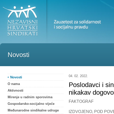
Novosti
04. 02. 2022.
Novosti
Poslodavci i si
O nama
Aktivnosti
nikakav dogov
Mirenje u radnim sporovima
FAKTOGRAF
Gospodarsko-socijalno vijeće
Međunarodne sindikalne udruge
IZDVOJENO, POD PO