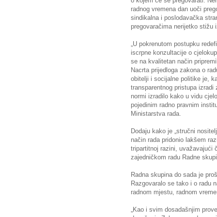
o kojem će se pregovarati. Ner
radnog vremena dan uoči pregov
sindikalna i poslodavačka stra
pregovaračima nerijetko stižu iz
„U pokrenutom postupku redef
iscrpne konzultacije o cjeloku
se na kvalitetan način pripremi
Nacrta prijedloga zakona o rad
obitelji i socijalne politike je, 
transparentnog pristupa izradi
normi izradilo kako u vidu cjel
pojedinim radno pravnim instit
Ministarstva rada.
Dodaju kako je „stručni nositel
način rada pridonio lakšem ra
tripartitnoj razini, uvažavajuć
zajedničkom radu Radne skupin
Radna skupina do sada je prošl
Razgovaralo se tako i o radu 
radnom mjestu, radnom vreme
„Kao i svim dosadašnjim prov