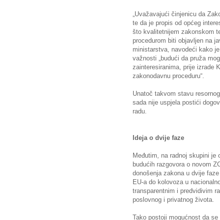
„Uvažavajući činjenicu da Zako
te da je propis od općeg intere
što kvalitetnijem zakonskom t
procedurom biti objavljen na ja
ministarstva, navodeći kako j
važnosti „budući da pruža mog
zainteresiranima, prije izrade
zakonodavnu proceduru“.
Unatoč takvom stavu resornog 
sada nije uspjela postići dogo
radu.
Ideja o dvije faze
Međutim, na radnoj skupini je o
budućih razgovora o novom ZO
donošenja zakona u dvije faze 
EU-a do kolovoza u nacionalno 
transparentnim i predvidivim r
poslovnog i privatnog života.
Tako postoji mogućnost da se u