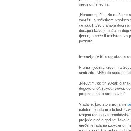
sredinom siječnja.
„Nemam riječi… Ne možemo se 
završiti, a početkom prosinca 
će idućih 290 članaka doći na 
dodajući kako je načelan dogo
tjedno, a hoće li ministarstvo
poznato.
Intencija je bila regulacija
Prema riječima Krešimira Seve
sindikata (NHS) do sada je rad
„Međutim, od tih 90-tak članak
dogovoreno“, navodi Sever, do
pregovori kako smo navikli“.
Vlada je, kao što smo ranije
pi
naletom pandemije bolesti Cov
izmjeni radnog zakonodavstva u
proljeće prošle godine. Iako je
uređenje rada na izdvojenom r
regulacija platformskog rada t