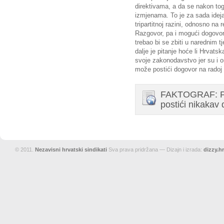
direktivama, a da se nakon to
izmjenama. To je za sada ideja
tripartitnoj razini, odnosno na 
Razgovor, pa i mogući dogovo
trebao bi se zbiti u narednim 
dalje je pitanje hoće li Hrvatsk
svoje zakonodavstvo jer su i o
može postići dogovor na radoj 
FAKTOGRAF: Pos
postići nikaka
© 2011.
Nezavisni hrvatski sindikati
Sva prava pridržana — Dizajn i izrada:
dizzy.hr