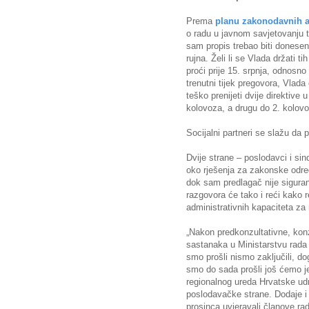
Prema
planu zakonodavnih a
o radu u javnom savjetovanju tr
sam propis trebao biti donese
rujna. Želi li se Vlada držati 
proći prije 15. srpnja, odnos
trenutni tijek pregovora, Vlada
teško prenijeti dvije direktive 
kolovoza, a drugu do 2. kolovo
Socijalni partneri se slažu da 
Dvije strane – poslodavci i sin
oko rješenja za zakonske odred
dok sam predlagač nije siguran
razgovora će tako i reći kako 
administrativnih kapaciteta z
„Nakon predkonzultativne, konz
sastanaka u Ministarstvu rada p
smo prošli nismo zaključili, do
smo do sada prošli još ćemo je
regionalnog ureda Hrvatske ud
poslodavačke strane. Dodaje i
prosinca uvjeravali članove ra