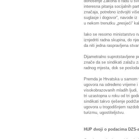
donošenje Zakona o radu u sv
interesna pitanja socijalnih par
značaja, potrebno izdvojiti vi
suglasje i dogovor“, navode iz 
u nekom trenutku „presjeći“ ka
Iako se resorno ministarstvo n
iznjedriti radna skupina, do nje
da niti jedna raspravljena stvar
Dijametralno suprotstavljene p
znače da se sindikati zalažu z
radnog mjesta, dok se poslodav
Premda je Hrvatska u samom vr
ugovora na određeno vrijeme i
visokobrazovanih mladih ljudi,
tri uzastopna u roku od tri god
sindikati takvo rješenje podrža
ugovora u trogodišnjem razdobl
turizmu, ugostiteljstvu.
HUP dvoji o podacima DZS-