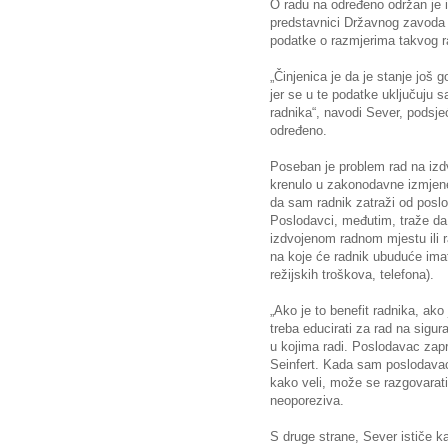
O radu na određeno održan je 
predstavnici Državnog zavoda z
podatke o razmjerima takvog r
„Činjenica je da je stanje još 
jer se u te podatke uključuju 
radnika“, navodi Sever, podsje
određeno.
Poseban je problem rad na iz
krenulo u zakonodavne izmjene
da sam radnik zatraži od posl
Poslodavci, međutim, traže da 
izdvojenom radnom mjestu ili ra
na koje će radnik ubuduće imat
režijskih troškova, telefona).
„Ako je to benefit radnika, ako
treba educirati za rad na sigu
u kojima radi. Poslodavac zapra
Seinfert. Kada sam poslodavac
kako veli, može se razgovarati
neoporeziva.
S druge strane, Sever ističe k