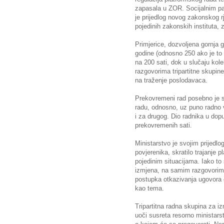
zapasala u ZOR. Socijalnim par
je prijedlog novog zakonskog r
pojedinih zakonskih instituta, 
Primjerice, dozvoljena gornja 
godine (odnosno 250 ako je to
na 200 sati, dok u slučaju ko
razgovorima tripartitne skupine
na traženje poslodavaca.
Prekovremeni rad posebno je s
radu, odnosno, uz puno radno 
i za drugog. Dio radnika u dop
prekovremenih sati.
Ministarstvo je svojim prijedlo
povjerenika, skratilo trajanje 
pojedinim situacijama. Iako t
izmjena, na samim razgovorima 
postupka otkazivanja ugovora o
kao tema.
Tripartitna radna skupina za 
uoči susreta resorno ministars