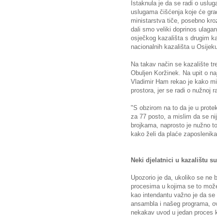
Istaknula je da se radi o uslu
uslugama čišćenja koje će grad
ministarstva tiče, posebno kroz
dali smo veliki doprinos ulaga
osječkog kazališta s drugim ka
nacionalnih kazališta u Osijek
Na takav način se kazalište treb
Obuljen Koržinek. Na upit o n
Vladimir Ham rekao je kako mi
prostora, jer se radi o nužnoj r
"S obzirom na to da je u prote
za 77 posto, a mislim da se ni
brojkama, naprosto je nužno to 
kako želi da plaće zaposlenika
Neki djelatnici u kazalištu s
Upozorio je da, ukoliko se ne 
procesima u kojima se to može 
kao intendantu važno je da se 
ansambla i našeg programa, ovi
nekakav uvod u jedan proces ko