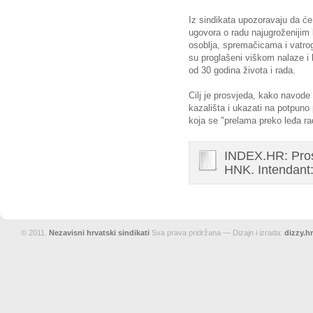
Iz sindikata upozoravaju da će
ugovora o radu najugroženijim 
osoblja, spremačicama i vatro
su proglašeni viškom nalaze i l
od 30 godina života i rada.
Cilj je prosvjeda, kako navod
kazališta i ukazati na potpuno
koja se "prelama preko leđa ra
INDEX.HR: Pros
HNK. Intendant:
© 2011.
Nezavisni hrvatski sindikati
Sva prava pridržana — Dizajn i izrada:
dizzy.hr