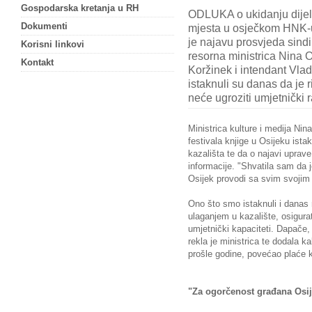
Gospodarska kretanja u RH
ODLUKA o ukidanju dijel
Dokumenti
mjesta u osječkom HNK-
je najavu prosvjeda sindi
Korisni linkovi
resorna ministrica Nina 
Kontakt
Koržinek i intendant Vla
istaknuli su danas da je r
neće ugroziti umjetnički r
Ministrica kulture i medija Ni
festivala knjige u Osijeku ista
kazališta te da o najavi upra
informacije. "Shvatila sam da j
Osijek provodi sa svim svoji
Ono što smo istaknuli i danas 
ulaganjem u kazalište, osigurat
umjetnički kapaciteti. Dapače,
rekla je ministrica te dodala 
prošle godine, povećao plaće k
"Za ogorčenost građana Osi