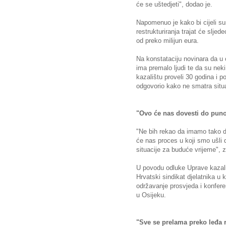
će se uštedjeti", dodao je.
Napomenuo je kako bi cijeli s
restrukturiranja trajat će sljed
od preko milijun eura.
Na konstataciju novinara da u 
ima premalo ljudi te da su neki
kazalištu proveli 30 godina i po
odgovorio kako ne smatra situ
"Ovo će nas dovesti do puno 
"Ne bih rekao da imamo tako dr
će nas proces u koji smo ušli 
situacije za buduće vrijeme", z
U povodu odluke Uprave kazali
Hrvatski sindikat djelatnika u k
održavanje prosvjeda i konfere
u Osijeku.
"Sve se prelama preko leđa 