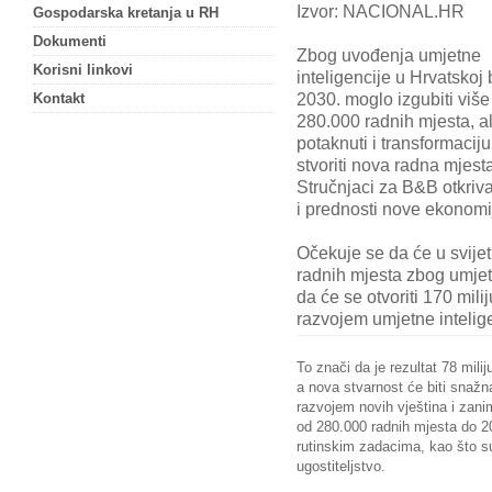
Izvor: NACIONAL.HR
Gospodarska kretanja u RH
Dokumenti
Zbog uvođenja umjetne
Korisni linkovi
inteligencije u Hrvatskoj 
2030. moglo izgubiti više
Kontakt
280.000 radnih mjesta, al
potaknuti i transformaciju
stvoriti nova radna mjest
Stručnjaci za B&B otkriv
i prednosti nove ekonomi
Očekuje se da će u svijet
radnih mjesta zbog umjetne
da će se otvoriti 170 mil
razvojem umjetne intelige
To znači da je rezultat 78 mili
a nova stvarnost će biti snažna
razvojem novih vještina i zani
od 280.000 radnih mjesta do 20
rutinskim zadacima, kao što su
ugostiteljstvo.