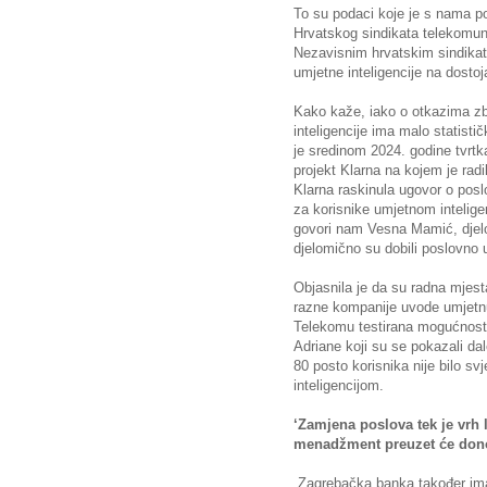
To su podaci koje je s nama p
Hrvatskog sindikata telekomunik
Nezavisnim hrvatskim sindikati
umjetne inteligencije na dostoj
Kako kaže, iako o otkazima zb
inteligencije ima malo statist
je sredinom 2024. godine tvrt
projekt Klarna na kojem je radi
Klarna raskinula ugovor o posl
za korisnike umjetnom intelig
govori nam Vesna Mamić, djelo
djelomično su dobili poslovno
Objasnila je da su radna mjest
razne kompanije uvode umjetnu
Telekomu testirana mogućnost 
Adriane koji su se pokazali dal
80 posto korisnika nije bilo s
inteligencijom.
‘Zamjena poslova tek je vrh 
menadžment preuzet će donoš
„Zagrebačka banka također ima