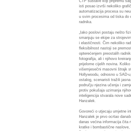
CTP sustave koji pripremu šalj
isti posao izvrši nekoliko graf
automatizacija procesa su neus
u svim procesima od tiska do d
radnika.
„Iako poslovi postaju nešto fiz
smanjuju se ekipe za strojevima
i elastičnosti. Čim nekoliko r
fleksibilnost nastoji se prem
opterećenjem preostalih radnik
fotografija, ali i njihovo kreir
prijelome cijelih novina. Koli
višemjesečni masovni štrajk st
Hollywoodu, odnosno u SAD-u,
ostalog, scenaristi tražili jasn
području njezina učenja i zamje
protiv pokušaja uzimanja njih
inteligencija stvarala nove sa
Hanzalek.
Govoreći o utjecaju umjetne in
Hanzalek je prvo ocrtao današn
danas većina informacija čita n
kratke i bombastične naslove, 