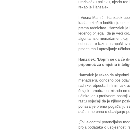
uređivačku politiku, njezin ra
rekao je Hanzalek.
I Vesna Mamić i Hanzalek upozor
kada je riječ o korištenju umj
prema radnicima. Hanzalek je 
ledenog brijega i da je veći di
algoritamski menadžment koji 
odnosa. Te faze su zapošljavan
procesima i upravljanje učinko
Hanzalek: ‘Bojim se da će di
pripomoć za umjetnu intelig
Hanzalek je rekao da algoritmi 
menadžeru, odnosno poslodavac n
radnike, otpušta ih ili im uskra
čovjek, smatra on, nikada ne s
učinka jer u protivnom postoji v
rastu osjećaji da je njihov po
ponašanje prema pogađanju sam
suštini ne brinu o obavljanju p
„Ovi algoritmi potencijalno mo
broja podataka o uspješnosti ra