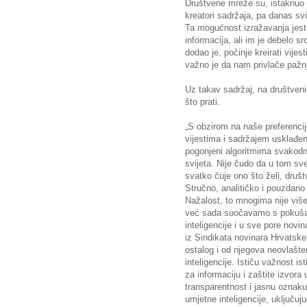
Društvene mreže su, istaknuo
kreatori sadržaja, pa danas svi
Ta mogućnost izražavanja jest
informacija, ali im je debelo sr
dodao je, počinje kreirati vijest
važno je da nam privlače pažnju
Uz takav sadržaj, na društven
što prati.
„S obzirom na naše preferencij
vijestima i sadržajem usklađe
pogonjeni algoritmima svakodne
svijeta. Nije čudo da u tom s
svatko čuje ono što želi, druš
Stručno, analitičko i pouzdano
Nažalost, to mnogima nije više
već sada suočavamo s pokušaj
inteligencije i u sve pore novi
iz Sindikata novinara Hrvatske
ostalog i od njegova neovlašte
inteligencije. Ističu važnost ist
za informaciju i zaštite izvora
transparentnost i jasnu oznaku
umjetne inteligencije, uključuj