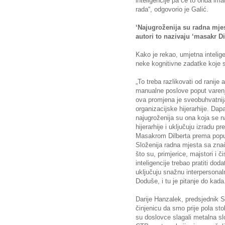
inteligencije pa će to onda ima
rada“, odgovorio je Galić.
‘Najugroženija su radna mjes
autori to nazivaju ‘masakr Di
Kako je rekao, umjetna inteligen
neke kognitivne zadatke koje su
„To treba razlikovati od ranije
manualne poslove poput varenja
ova promjena je sveobuhvatnij
organizacijske hijerarhije. Da
najugroženija su ona koja se 
hijerarhije i uključuju izradu p
Masakrom Dilberta prema pop
Složenija radna mjesta sa z
što su, primjerice, majstori i č
inteligencije trebao pratiti do
uključuju snažnu interpersona
Doduše, i tu je pitanje do kada
Darije Hanzalek, predsjednik Si
činjenicu da smo prije pola sto
su doslovce slagali metalna s