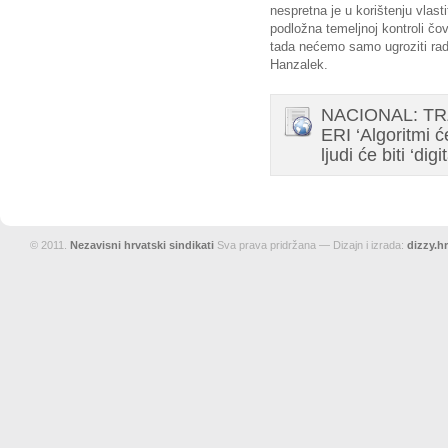
nespretna je u korištenju vlast
podložna temeljnoj kontroli čo
tada nećemo samo ugroziti radna
Hanzalek.
NACIONAL: TR
ERI ‘Algoritmi 
ljudi će biti ‘dig
© 2011.
Nezavisni hrvatski sindikati
Sva prava pridržana — Dizajn i izrada:
dizzy.hr