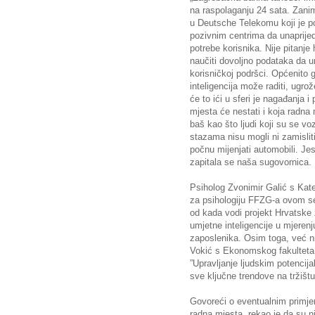
na raspolaganju 24 sata. Zaniml
u Deutsche Telekomu koji je p
pozivnim centrima da unaprijede
potrebe korisnika. Nije pitanje
naučiti dovoljno podataka da 
korisničkoj podršci. Općenito
inteligencija može raditi, ugr
će to ići u sferi je nagađanja 
mjesta će nestati i koja radna m
baš kao što ljudi koji su se vo
stazama nisu mogli ni zamisliti
počnu mijenjati automobili. Jesu
zapitala se naša sugovornica.
Psiholog Zvonimir Galić s Kate
za psihologiju FFZG-a ovom se
od kada vodi projekt Hrvatske 
umjetne inteligencije u mjerenj
zaposlenika. Osim toga, već ni
Vokić s Ekonomskog fakulteta u
”Upravljanje ljudskim potencija
sve ključne trendove na tržištu
Govoreći o eventualnim primjerim
radna mjesta, rekao je da su n