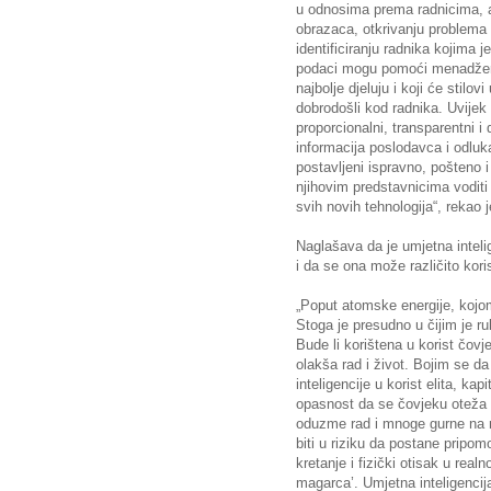
u odnosima prema radnicima, 
obrazaca, otkrivanju problema ko
identificiranju radnika kojima 
podaci mogu pomoći menadžerim
najbolje djeluju i koji će stilovi 
dobrodošli kod radnika. Uvijek 
proporcionalni, transparentni i
informacija poslodavca i odluka
postavljeni ispravno, pošteno i
njihovim predstavnicima voditi
svih novih tehnologija“, rekao 
Naglašava da je umjetna inteli
i da se ona može različito koristi
„Poput atomske energije, kojom 
Stoga je presudno u čijim je ru
Bude li korištena u korist čovj
olakša rad i život. Bojim se d
inteligencije u korist elita, kap
opasnost da se čovjeku oteža 
oduzme rad i mnoge gurne na m
biti u riziku da postane pripom
kretanje i fizički otisak u real
magarca’. Umjetna inteligencija