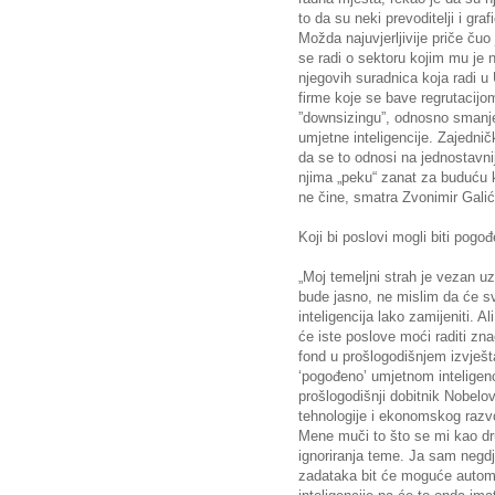
to da su neki prevoditelji i graf
Možda najuvjerljivije priče čuo j
se radi o sektoru kojim mu je n
njegovih suradnica koja radi u
firme koje se bave regrutacij
”downsizingu”, odnosno smanje
umjetne inteligencije. Zajedni
da se to odnosi na jednostavnij
njima „peku“ zanat za buduću ka
ne čine, smatra Zvonimir Galić
Koji bi poslovi mogli biti pogođ
„Moj temeljni strah je vezan u
bude jasno, ne mislim da će sv
inteligencija lako zamijeniti. A
će iste poslove moći raditi zn
fond u prošlogodišnjem izvješta
‘pogođeno’ umjetnom inteligen
prošlogodišnji dobitnik Nobel
tehnologije i ekonomskog razvo
Mene muči to što se mi kao dr
ignoriranja teme. Ja sam negd
zadataka bit će moguće automa