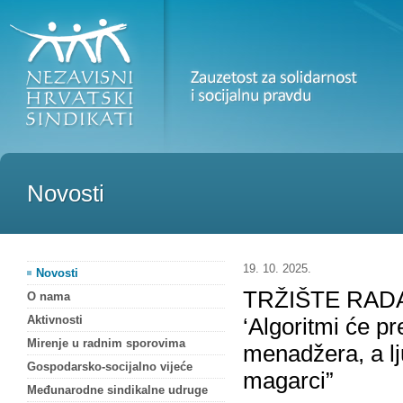
Novosti
19. 10. 2025.
Novosti
TRŽIŠTE RADA
O nama
Aktivnosti
‘Algoritmi će pr
Mirenje u radnim sporovima
menadžera, a ljud
Gospodarsko-socijalno vijeće
magarci”
Međunarodne sindikalne udruge