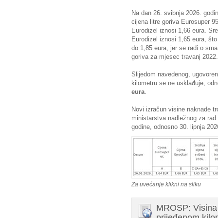
Na dan 26. svibnja 2026. god
cijena litre goriva Eurosuper 95
Eurodizel iznosi 1,66 eura. Sre
Eurodizel iznosi 1,65 eura, što
do 1,85 eura, jer se radi o sm
goriva za mjesec travanj 2022.
Slijedom navedenog, ugovorena
kilometru se ne usklađuje, o
eura
.
Novi izračun visine naknade tr
ministarstva nadležnog za rad 
godine, odnosno 30. lipnja 202
Za uvećanje klikni na sliku
MROSP: Visina 
prijeđenom kilo