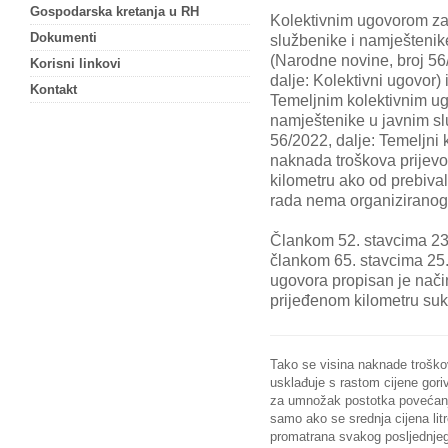
Gospodarska kretanja u RH
Kolektivnim ugovorom z
Dokumenti
službenike i namještenik
(Narodne novine, broj 56
Korisni linkovi
dalje: Kolektivni ugovor) 
Kontakt
Temeljnim kolektivnim u
namještenike u javnim s
56/2022, dalje: Temeljni 
naknada troškova prijev
kilometru ako od prebiva
rada nema organiziranog 
Člankom 52. stavcima 23.
člankom 65. stavcima 25.
ugovora propisan je nači
prijeđenom kilometru su
Tako se visina naknade troško
usklađuje s rastom cijene gori
za umnožak postotka povećanja 
samo ako se srednja cijena litr
promatrana svakog posljednjeg