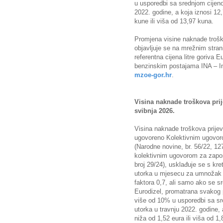
u usporedbi sa srednjom cijen
2022. godine, a koja iznosi 1
kune ili viša od 13,97 kuna.
Promjena visine naknade trošk
objavljuje se na mrežnim stra
referentna cijena litre goriva 
benzinskim postajama INA – In
mzoe-gor.hr
.
Visina naknade troškova pri
svibnja 2026.
Visina naknade troškova prijev
ugovoreno Kolektivnim ugovor
(Narodne novine, br. 56/22, 12
kolektivnim ugovorom za zapo
broj 29/24), usklađuje se s kr
utorka u mjesecu za umnožak p
faktora 0,7, ali samo ako se sr
Eurodizel, promatrana svakog 
više od 10% u usporedbi sa s
utorka u travnju 2022. godine,
niža od 1,52 eura ili viša od 1,