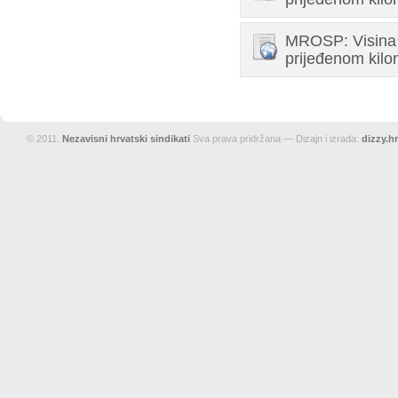
MROSP: Visina 
prijeđenom kilo
© 2011.
Nezavisni hrvatski sindikati
Sva prava pridržana — Dizajn i izrada:
dizzy.hr