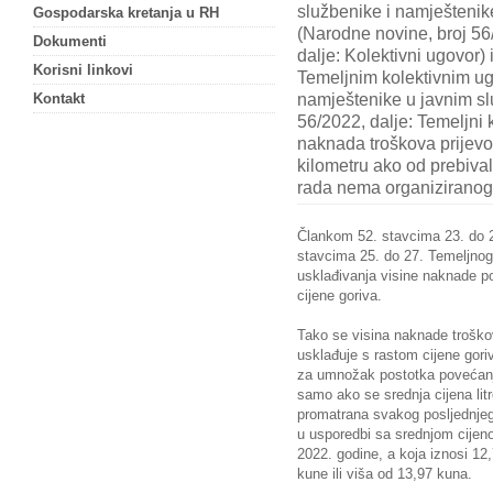
službenike i namještenik
Gospodarska kretanja u RH
(Narodne novine, broj 56
Dokumenti
dalje: Kolektivni ugovor) 
Korisni linkovi
Temeljnim kolektivnim u
namještenike u javnim s
Kontakt
56/2022, dalje: Temeljni 
naknada troškova prijev
kilometru ako od prebiva
rada nema organiziranog 
Člankom 52. stavcima 23. do 2
stavcima 25. do 27. Temeljnog
usklađivanja visine naknade 
cijene goriva.
Tako se visina naknade troško
usklađuje s rastom cijene gori
za umnožak postotka povećanja 
samo ako se srednja cijena litr
promatrana svakog posljednjeg
u usporedbi sa srednjom cijen
2022. godine, a koja iznosi 1
kune ili viša od 13,97 kuna.