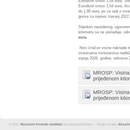
Eurodizel iznosi 1,54 eura. Sre
Eurodizel iznosi 1,54 eura, što
do 1,85 eura, jer se radi o sm
goriva za mjesec travanj 2022.
Slijedom navedenog, ugovorena
kilometru se ne usklađuje, o
eura.
Novi izračun visine naknade t
stranicama ministarstva nadle
srpnja 2026. godine, odnosno 2
MROSP: Visina 
prijeđenom kilom
MROSP: Visina 
prijeđenom kilo
© 2011.
Nezavisni hrvatski sindikati
Sva prava pridržana — Dizajn i izrada:
dizzy.hr