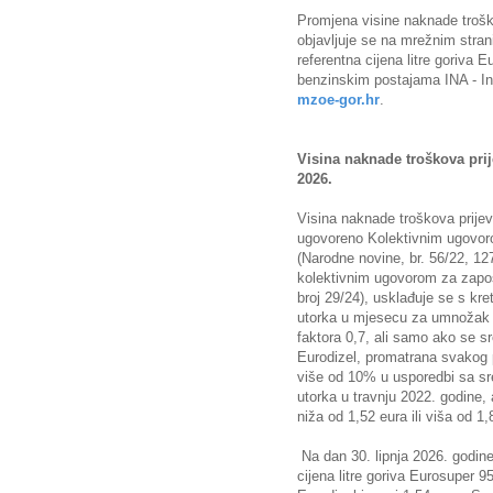
Promjena visine naknade trošk
objavljuje se na mrežnim stra
referentna cijena litre goriva 
benzinskim postajama INA - Ind
mzoe-gor.hr
.
Visina naknade troškova prij
2026.
Visina naknade troškova prijev
ugovoreno Kolektivnim ugovor
(Narodne novine, br. 56/22, 12
kolektivnim ugovorom za zapo
broj 29/24), usklađuje se s kr
utorka u mjesecu za umnožak p
faktora 0,7, ali samo ako se sr
Eurodizel, promatrana svakog 
više od 10% u usporedbi sa s
utorka u travnju 2022. godine,
niža od 1,52 eura ili viša od 1,
Na dan 30. lipnja 2026. godi
cijena litre goriva Eurosuper 95