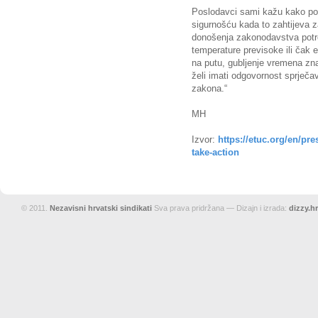
Poslodavci sami kažu kako pod
sigurnošću kada to zahtijeva 
donošenja zakonodavstva potre
temperature previsoke ili čak 
na putu, gubljenje vremena zna
želi imati odgovornost sprječav
zakona.“
MH
Izvor:
https://etuc.org/en/pre
take-action
© 2011.
Nezavisni hrvatski sindikati
Sva prava pridržana — Dizajn i izrada:
dizzy.hr