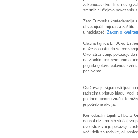
zakonodavstvo. Bez novog zako
smrtnih slučajeva povezanih s
Zato Europska konfederacija s
obvezujućih mjera za zaštitu 
u nadolazeći
Zakon o kvalite
Glavna tajnica ETUC-a, Esther
može dopustiti da se pretvara
Ovo istraživanje pokazuje da n
na visokim temperaturama unato
pogađa gotovo polovicu svih r
poslovima.
Održavanje sigurnosti ljudi na 
radnicima pristup hladu, vodi, 
postane opasno vruće. Istraži
je potrebna akcija.
Konfederalni tajnik ETUC-a, Gi
donosi niz smrtnih slučajeva p
ovo istraživanje pokazuje zašt
veći rizik za radnike, ali posl