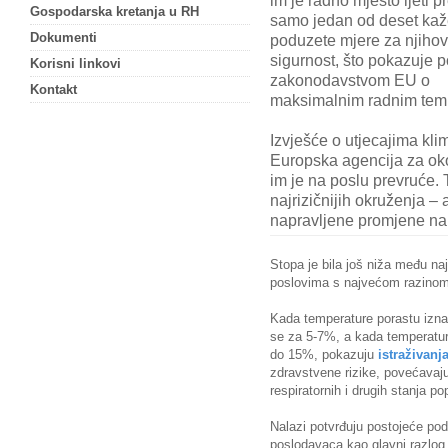
im je radno mjesto ljeti pr
Gospodarska kretanja u RH
samo jedan od deset kaž
Dokumenti
poduzete mjere za njiho
sigurnost, što pokazuje p
Korisni linkovi
zakonodavstvom EU o
Kontakt
maksimalnim radnim tem
Izvješće o utjecajima kli
Europska agencija za oko
im je na poslu prevruće. 
najrizičnijih okruženja 
napravljene promjene na
Stopa je bila još niža među na
poslovima s najvećom razinom i
Kada temperature porastu izna
se za 5-7%, a kada temperatur
do 15%, pokazuju
istraživanj
zdravstvene rizike, povećavaju
respiratornih i drugih stanja po
Nalazi potvrđuju postojeće po
poslodavaca kao glavni razlog