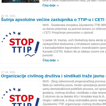
žene u svom svakodnevnom radu, pa tako i onom
Čitaj dalje
19. 05. 2015.
Šutnja apsolutne većine zastupnika o TTIP-u i CETI 
NHS - Građanska inicijativa Zaustavimo TTIP, BR
su danas pripćenje za javnost vezano uz očitova
i CETI. Priopćenje prenosimo u cijelosti:
U petak 16. travnja, uoči Globalnog dana akcije 
zastupničkim klubovima u Hrvatskom saboru pismo
o transatlantskim trgovinskim i investicijskim s
Kanade (CETA). Nakon što je istekao izvorni rok z
ponovili.
Čitaj dalje
17. 04. 2015.
Organizacije civilnog društva i sindikati traže javnu
NHS - Zbog zatvorenosti pregovaračkog procesa
šteta po radnička prava, model upravljanja javnim 
samu demokratičnost političkih procesa, ovi spor
građana, civilnog društva i sindikata s obje stran
S obzirom da se itekako tiču i Hrvatske koja bi i
mogla i ratificirati, a zbog nedostatka javne raspr
Zaustavimo TTIP, organizacije civilnog društva B