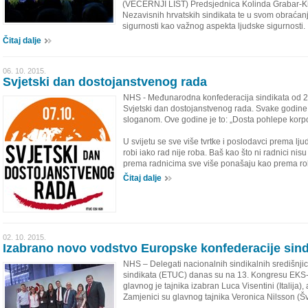
(VEČERNJI LIST) Predsjednica Kolinda Grabar-Ki
Nezavisnih hrvatskih sindikata te u svom obraćan
sigurnosti kao važnog aspekta ljudske sigurnosti.
Čitaj dalje
06. 10. 2015.
Svjetski dan dostojanstvenog rada
NHS - Međunarodna konfederacija sindikata od 20
Svjetski dan dostojanstvenog rada. Svake godine 
sloganom. Ove godine je to: „Dosta pohlepe korpo
U svijetu se sve više tvrtke i poslodavci prema 
robi iako rad nije roba. Baš kao što ni radnici nisu 
prema radnicima sve više ponašaju kao prema rob
Čitaj dalje
02. 10. 2015.
Izabrano novo vodstvo Europske konfederacije sind
NHS – Delegati nacionalnih sindikalnih središnji
sindikata (ETUC) danas su na 13. Kongresu EKS-
glavnog je tajnika izabran Luca Visentini (Italija
Zamjenici su glavnog tajnika Veronica Nilsson (Š