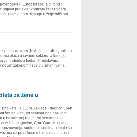
tencijala«, Europski socijalni fond i
e prijavu projekta Sindikata željezničara
ta u socijalnom dijalogu u željezničkom
k pod naslovom „Neki će morati izgubiti na
olitici plaća u javnom sektoru, a temeljem
svojiti sljedeći tjedan. Predstavnici
a novim zakonom neće biti smanjivanja
iteta za žene u
sindikata (ITUC) te Zaklade Friedrich Ebert
, održan edukacijski seminar pod nazivom
ma u balkanskoj regiji“. Na seminaru su
 Bosne i Hercegovine, Crne Gore, Kosova,
 upoznavanja, sudionice seminara imale su
tva vezana uz poteškoće s kojima se susreću