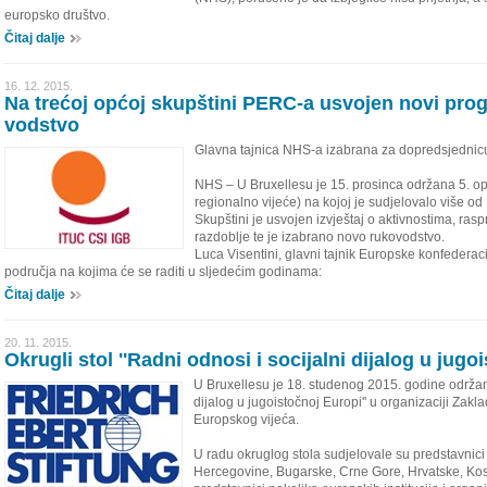
europsko društvo.
Čitaj dalje
16. 12. 2015.
Na trećoj općoj skupštini PERC-a usvojen novi pro
vodstvo
Glavna tajnica NHS-a izabrana za dopredsjedni
NHS – U Bruxellesu je 15. prosinca održana 5. 
regionalno vijeće) na kojoj je sudjelovalo više o
Skupštini je usvojen izvještaj o aktivnostima, ras
razdoblje te je izabrano novo rukovodstvo.
Luca Visentini, glavni tajnik Europske konfederaci
područja na kojima će se raditi u sljedećim godinama:
Čitaj dalje
20. 11. 2015.
Okrugli stol ''Radni odnosi i socijalni dijalog u jugo
U Bruxellesu je 18. studenog 2015. godine održan 6
dijalog u jugoistočnoj Europi'' u organizaciji Zakl
Europskog vijeća.
U radu okruglog stola sudjelovale su predstavnici 
Hercegovine, Bugarske, Crne Gore, Hrvatske, Kos