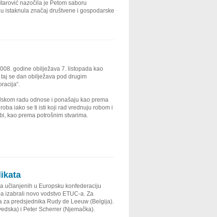
tarović nazočila je Petom saboru
ju istaknula značaj društvene i gospodarske
08. godine obilježava 7. listopada kao
taj se dan obilježava pod drugim
racija“.
ljudskom radu odnose i ponašaju kao prema
roba iako se ti isti koji rad vrednuju robom i
i, kao prema potrošnim stvarima.
ikata
ca učlanjenih u Europsku konfederaciju
a izabrali novo vodstvo ETUC-a. Za
), a za predsjednika Rudy de Leeuw (Belgija).
vedska) i Peter Scherrer (Njemačka).