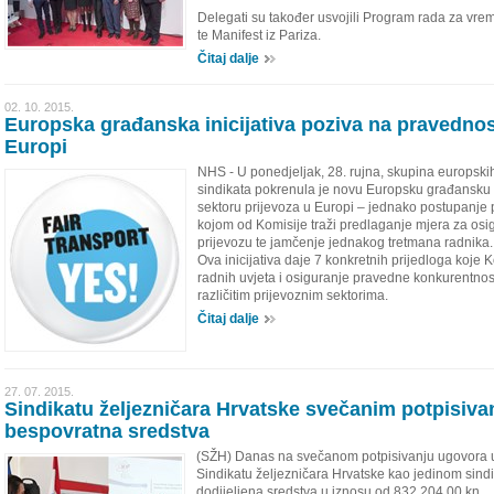
Delegati su također usvojili Program rada za vr
te Manifest iz Pariza.
Čitaj dalje
02. 10. 2015.
Europska građanska inicijativa poziva na pravednos
Europi
NHS - U ponedjeljak, 28. rujna, skupina europskih
sindikata pokrenula je novu Europsku građansku 
sektoru prijevoza u Europi – jednako postupanje 
kojom od Komisije traži predlaganje mjera za os
prijevozu te jamčenje jednakog tretmana radnika.
Ova inicijativa daje 7 konkretnih prijedloga koje
radnih uvjeta i osiguranje pravedne konkurentno
različitim prijevoznim sektorima.
Čitaj dalje
27. 07. 2015.
Sindikatu željezničara Hrvatske svečanim potpisiva
bespovratna sredstva
(SŽH) Danas na svečanom potpisivanju ugovora u 
Sindikatu željezničara Hrvatske kao jedinom sindi
dodijeljena sredstva u iznosu od 832,204,00 kn.