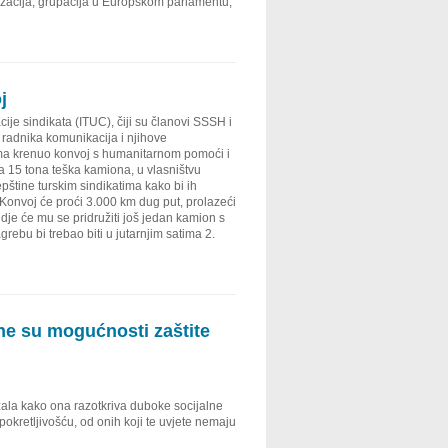
nizacija, grupacija u Europskom parlamentu,
j
 sindikata (ITUC), čiji su članovi SSSH i
a radnika komunikacija i njihove
a krenuo konvoj s humanitarnom pomoći i
a 15 tona teška kamiona, u vlasništvu
štine turskim sindikatima kako bi ih
. Konvoj će proći 3.000 km dug put, prolazeći
je će mu se pridružiti još jedan kamion s
ebu bi trebao biti u jutarnjim satima 2.
ne su mogućnosti zaštite
zala kako ona razotkriva duboke socijalne
pokretljivošću, od onih koji te uvjete nemaju