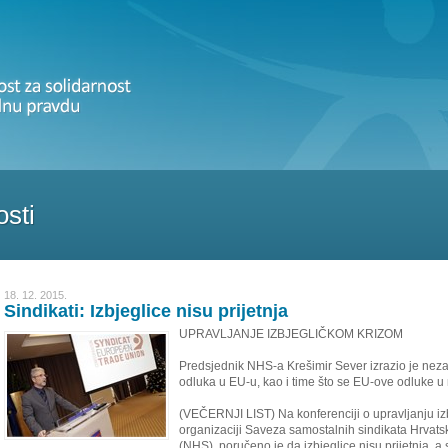
sti
18. 12. 2015.
Sindikati: Izbjeglice nisu prijetnja
UPRAVLJANJE IZBJEGLIČKOM KRIZOM
Predsjednik NHS-a Krešimir Sever izrazio je nez
odluka u EU-u, kao i time što se EU-ove odluke 
(VEČERNJI LIST) Na konferenciji o upravljanju iz
organizaciji Saveza samostalnih sindikata Hrvats
(NHS), poručeno je da izbjeglice nisu prijetnja, a s