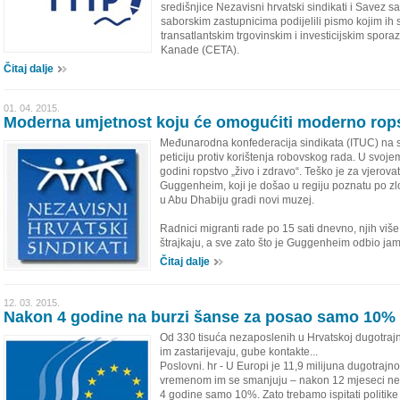
središnjice Nezavisni hrvatski sindikati i Savez 
saborskim zastupnicima podijelili pismo kojim ih 
transatlantskim trgovinskim i investicijskim spo
Kanade (CETA).
Čitaj dalje
01. 04. 2015.
Moderna umjetnost koju će omogućiti moderno rop
Međunarodna konfederacija sindikata (ITUC) na 
peticiju protiv korištenja robovskog rada. U svoje
godini ropstvo „živo i zdravo“. Teško je za vjerovati
Guggenheim, koji je došao u regiju poznatu po zlo
u Abu Dhabiju gradi novi muzej.
Radnici migranti rade po 15 sati dnevno, njih više 
štrajkaju, a sve zato što je Guggenheim odbio jam
Čitaj dalje
12. 03. 2015.
Nakon 4 godine na burzi šanse za posao samo 10%
Od 330 tisuća nezaposlenih u Hrvatskoj dugotrajn
im zastarijevaju, gube kontakte...
Poslovni. hr - U Europi je 11,9 milijuna dugotraj
vremenom im se smanjuju – nakon 12 mjeseci ne
4 godine samo 10%. Zato trebamo ispitati politike