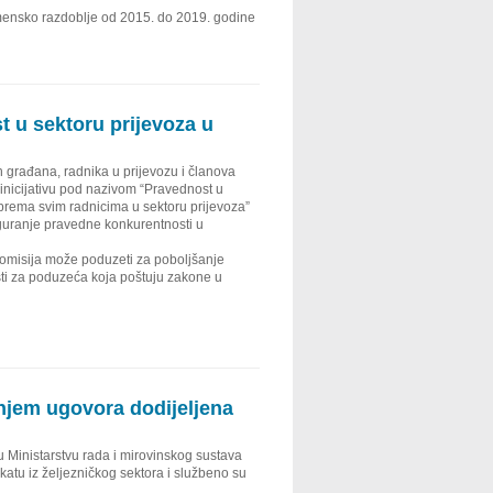
emensko razdoblje od 2015. do 2019. godine
t u sektoru prijevoza u
 građana, radnika u prijevozu i članova
inicijativu pod nazivom “Pravednost u
prema svim radnicima u sektoru prijevoza”
iguranje pravedne konkurentnosti u
 Komisija može poduzeti za poboljšanje
sti za poduzeća koja poštuju zakone u
njem ugovora dodijeljena
Ministarstvu rada i mirovinskog sustava
katu iz željezničkog sektora i službeno su