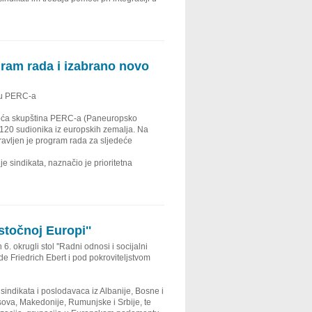
gram rada i izabrano novo
cu PERC-a
opća skupština PERC-a (Paneuropsko
d 120 sudionika iz europskih zemalja. Na
pravljen je program rada za sljedeće
je sindikata, naznačio je prioritetna
istočnoj Europi''
. okrugli stol ''Radni odnosi i socijalni
ade Friedrich Ebert i pod pokroviteljstvom
sindikata i poslodavaca iz Albanije, Bosne i
ova, Makedonije, Rumunjske i Srbije, te