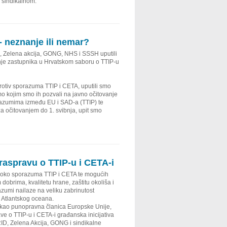
 sindikalnom.
- neznanje ili nemar?
I, Zelena akcija, GONG, NHS i SSSH uputili
nje zastupnika u Hrvatskom saboru o TTIP-u
protiv sporazuma TTIP i CETA, uputili smo
 kojim smo ih pozvali na javno očitovanje
porazumima između EU i SAD-a (TTIP) te
a očitovanjem do 1. svibnja, upit smo
 raspravu o TTIP-u i CETA-i
 oko sporazuma TTIP i CETA te mogućih
dobrima, kvalitetu hrane, zaštitu okoliša i
azumi nailaze na veliku zabrinutost
e Atlantskog oceana.
h, kao punopravna članica Europske Unije,
ave o TTIP-u i CETA-i građanska inicijativa
RID, Zelena Akcija, GONG i sindikalne