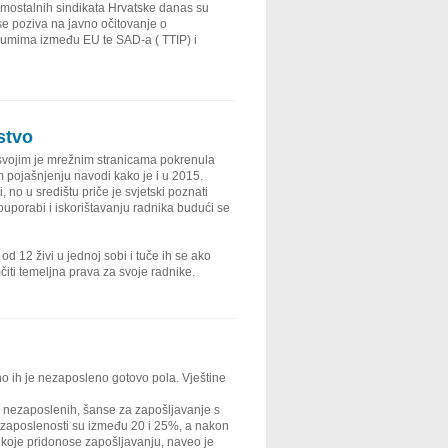
samostalnih sindikata Hrvatske danas su
se poziva na javno očitovanje o
razumima između EU te SAD-a ( TTIP) i
stvo
svojim je mrežnim stranicama pokrenula
m pojašnjenju navodi kako je i u 2015.
, no u središtu priče je svjetski poznati
uporabi i iskorištavanju radnika budući se
od 12 živi u jednoj sobi i tuče ih se ako
čiti temeljna prava za svoje radnike.
o ih je nezaposleno gotovo pola. Vještine
no nezaposlenih, šanse za zapošljavanje s
zaposlenosti su između 20 i 25%, a nakon
 koje pridonose zapošljavanju, naveo je