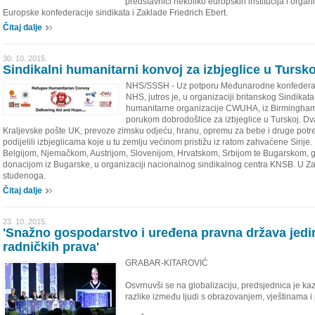
predstavnici nekoliko europskih institucija i orga
Europske konfederacije sindikata i Zaklade Friedrich Ebert.
Čitaj dalje
30. 10. 2015.
Sindikalni humanitarni konvoj za izbjeglice u Tursko
NHS/SSSH - Uz potporu Međunarodne konfederacije
NHS, jutros je, u organizaciji britanskog Sindikat
humanitarne organizacije CWUHA, iz Birmingham
porukom dobrodošlice za izbjeglice u Turskoj. Dv
Kraljevske pošte UK, prevoze zimsku odjeću, hranu, opremu za bebe i druge potrep
podijelili izbjeglicama koje u tu zemlju većinom pristižu iz ratom zahvaćene Sirije
Belgijom, Njemačkom, Austrijom, Slovenijom, Hrvatskom, Srbijom te Bugarskom, gd
donacijom iz Bugarske, u organizaciji nacionalnog sindikalnog centra KNSB. U Zagr
studenoga.
Čitaj dalje
23. 10. 2015.
'Snažno gospodarstvo i uređena pravna država jedi
radničkih prava'
GRABAR-KITAROVIĆ
Osvrnuvši se na globalizaciju, predsjednica je ka
razlike između ljudi s obrazovanjem, vještinama i 