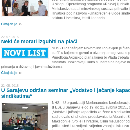
U sklopu Operativnog programa »Razvoj ljudskih po
Ministarstvo rada i mirovinskog sustava prihvatio j
Hrvatske pod nazivom »Unapređenje uloge sindika
sektoru Hrvatske«, te isti i odobrio.
Čitaj dalje
22. 07. 2015.
Neki će morati izgubiti na plaći
NHS - U današnjem Novom listu objavljen je člana
plaći“ u kojem se govori o otvaranju razgovora o p
Prijedloga Akcijskog plana kojeg bi Vlada trebala u
sindikata upozoravaju kako su nerealne najave d
primanja u državnoj i javnim službama.
Čitaj dalje
22. 05. 2015.
U Sarajevu održan seminar „Vodstvo i jačanje kapac
sindikatima“
NHS – U organizaciji Međunarodne konfederacije 
(FES), u Sarajevu je od 19. do 21. svibnja 2015.
„Vodstvo i jačanje kapaciteta za žene u sindikati
sudjelovale sindikalne predstavnice iz Albanije,
Makedonije, Srbije i Hrvatske. Osim međusobnog
priliku steći i razmijeniti vrijedna znanja i iskus