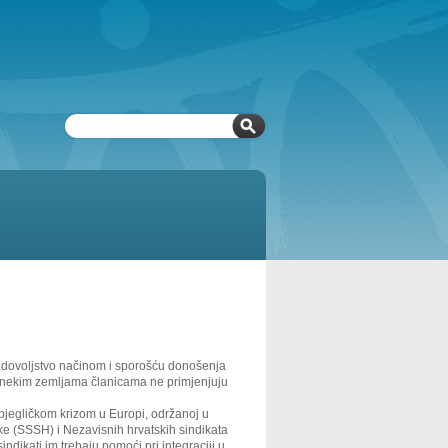
adovoljstvo načinom i sporošću donošenja
u nekim zemljama članicama ne primjenjuju
bjegličkom krizom u Europi, održanoj u
ke (SSSH) i Nezavisnih hrvatskih sindikata
indikati im trebaju pomoći pri integraciji u