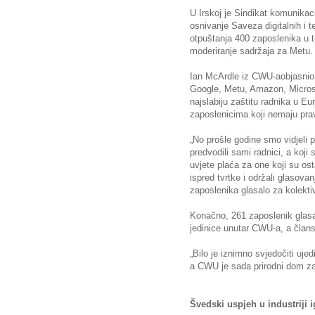
U Irskoj je Sindikat komunika
osnivanje Saveza digitalnih i
otpuštanja 400 zaposlenika u t
moderiranje sadržaja za Metu.
Ian McArdle iz CWU-aobjasnio 
Google, Metu, Amazon, Microsof
najslabiju zaštitu radnika u Eu
zaposlenicima koji nemaju prav
„No prošle godine smo vidjeli p
predvodili sami radnici, a koji 
uvjete plaća za one koji su ost
ispred tvrtke i održali glasova
zaposlenika glasalo za kolekti
Konačno, 261 zaposlenik glas
jedinice unutar CWU-a, a člans
„Bilo je iznimno svjedočiti ujed
a CWU je sada prirodni dom za
Švedski uspjeh u industriji i