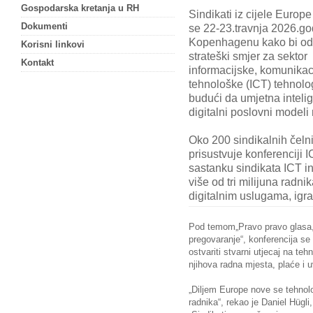
Gospodarska kretanja u RH
Sindikati iz cijele Europe
Dokumenti
se 22-23.travnja 2026.go
Kopenhagenu kako bi odr
Korisni linkovi
strateški smjer za sektor
Kontakt
informacijske, komunikaci
tehnološke (ICT) tehnolog
budući da umjetna intelig
digitalni poslovni model
Oko 200 sindikalnih čelni
prisustvuje konferenciji
sastanku sindikata ICT ind
više od tri milijuna radni
digitalnim uslugama, igr
Pod temom„Pravo pravo glasa, 
pregovaranje“, konferencija se
ostvariti stvarni utjecaj na teh
njihova radna mjesta, plaće i u
„Diljem Europe nove se tehnolo
radnika“, rekao je Daniel Hügl