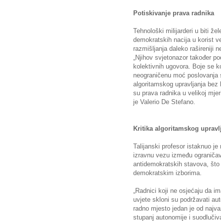
Potiskivanje prava radnika
Tehnološki milijarderi u biti že
demokratskih nacija u korist vel
razmišljanja daleko rašireniji
„Njihov svjetonazor također po
kolektivnih ugovora. Boje se ko
neograničenu moć poslovanja s
algoritamskog upravljanja bez 
su prava radnika u velikoj mjer
je Valerio De Stefano.
Kritika algoritamskog upravl
Talijanski profesor istaknuo j
izravnu vezu između ograničav
antidemokratskih stavova, što
demokratskim izborima.
„Radnici koji ne osjećaju da im
uvjete skloni su podržavati au
radno mjesto jedan je od najvaž
stupanj autonomije i suodluči