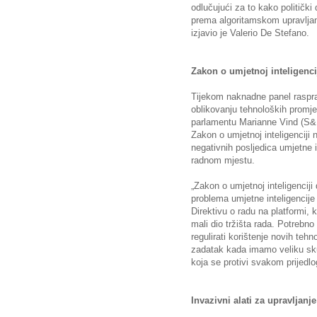
odlučujući za to kako politički 
prema algoritamskom upravljanj
izjavio je Valerio De Stefano.
Zakon o umjetnoj inteligenci
Tijekom naknadne panel raspra
oblikovanju tehnoloških prom
parlamentu Marianne Vind (S&D)
Zakon o umjetnoj inteligenciji 
negativnih posljedica umjetne i
radnom mjestu.
„Zakon o umjetnoj inteligenciji 
problema umjetne inteligencije
Direktivu o radu na platformi, 
mali dio tržišta rada. Potreb
regulirati korištenje novih tehn
zadatak kada imamo veliku sk
koja se protivi svakom prijedlo
Invazivni alati za upravljanje