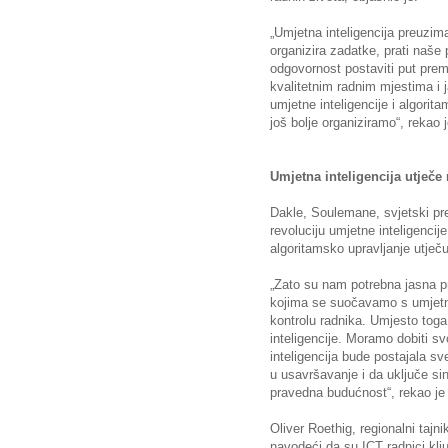
„Umjetna inteligencija preuzim
organizira zadatke, prati naše 
odgovornost postaviti put pre
kvalitetnim radnim mjestima i 
umjetne inteligencije i algorit
još bolje organiziramo“, rekao
Umjetna inteligencija utječe 
Dakle, Soulemane, svjetski pr
revoluciju umjetne inteligencij
algoritamsko upravljanje utječu
„Zato su nam potrebna jasna pr
kojima se suočavamo s umjetn
kontrolu radnika. Umjesto toga
inteligencije. Moramo dobiti sv
inteligencija bude postajala sv
u usavršavanje i da uključe si
pravedna budućnost“, rekao j
Oliver Roethig, regionalni tajni
navodeći da su ICT radnici klj