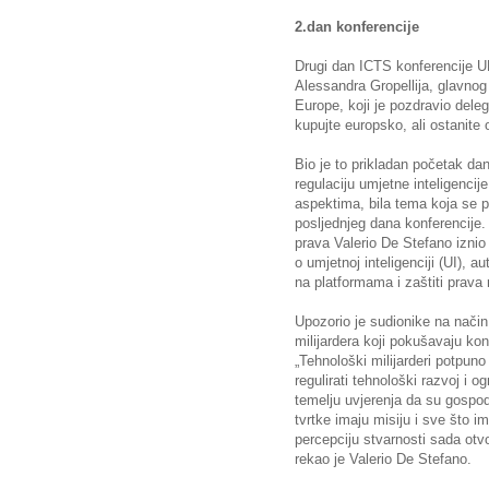
2.dan konferencije
Drugi dan ICTS konferencije 
Alessandra Gropellija, glavnog
Europe, koji je pozdravio del
kupujte europsko, ali ostanite 
Bio je to prikladan početak da
regulaciju umjetne inteligencije
aspektima, bila tema koja se pr
posljednjeg dana konferencije. 
prava Valerio De Stefano iznio
o umjetnoj inteligenciji (UI), a
na platformama i zaštiti prava 
Upozorio je sudionike na način
milijardera koji pokušavaju kont
„Tehnološki milijarderi potpuno
regulirati tehnološki razvoj i o
temelju uvjerenja da su gospoda
tvrtke imaju misiju i sve što im
percepciju stvarnosti sada otv
rekao je Valerio De Stefano.