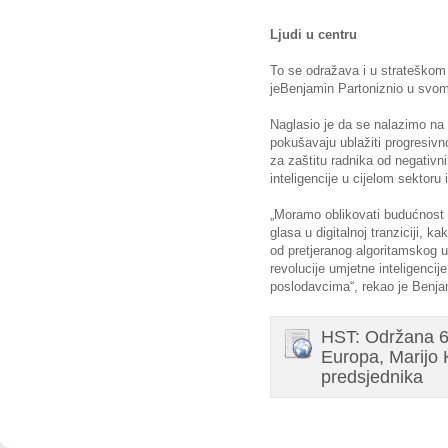
Ljudi u centru
To se odražava i u strateškom 
jeBenjamin Partoniznio u svom
Naglasio je da se nalazimo na 
pokušavaju ublažiti progresiv
za zaštitu radnika od negativ
inteligencije u cijelom sektoru
„Moramo oblikovati budućnost k
glasa u digitalnoj tranziciji, kako
od pretjeranog algoritamskog u
revolucije umjetne inteligencije
poslodavcima“, rekao je Benja
HST: Održana 6.
Europa, Marijo 
predsjednika