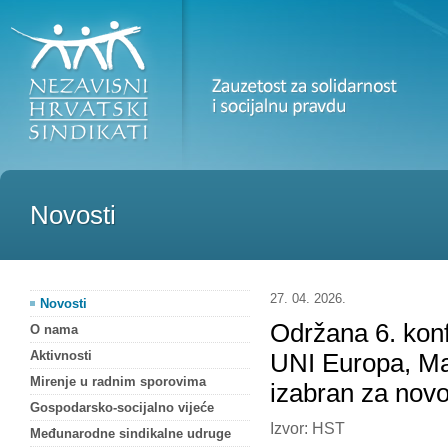
Novosti
27. 04. 2026.
Novosti
Održana 6. konf
O nama
Aktivnosti
UNI Europa, Ma
Mirenje u radnim sporovima
izabran za nov
Gospodarsko-socijalno vijeće
Izvor: HST
Međunarodne sindikalne udruge