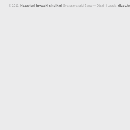
© 2011.
Nezavisni hrvatski sindikati
Sva prava pridržana — Dizajn i izrada:
dizzy.hr