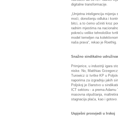
digitalne transformacije.
„Umjetna inteligencija mijenja 
moći, donošenju odluka i kontro
bitci, a to ćemo učiniti kroz p
radnim mjestima na nacionalnoj 
pokreću velike tehnološke tvrt
model temeljen na kolektivnom p
naša prava“, rekao je Roethig.
Snažno sindikalno udruživanj
Primjerice, u industriji igara 
niske. No, Matthias Grzegorcz
Turowicz iz tvrtke KP u Poljsko
naporima za izgradnju jakih sin
Poljskoj je članstvo u sindika
ICT sektoru - a prema Adamu Tu
masovna otpuštanja, maltretira
stagnacija plaća, kao i gotovo
Uspješni prosvjedi u Irskoj