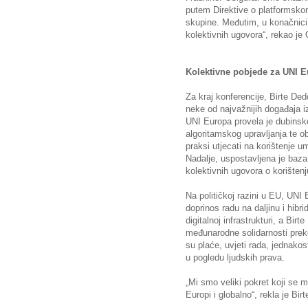
putem Direktive o platformskom
skupine. Međutim, u konačnici
kolektivnih ugovora“, rekao je 
Kolektivne pobjede za UNI 
Za kraj konferencije, Birte D
neke od najvažnijih događaja i
UNI Europa provela je dubinsko 
algoritamskog upravljanja te o
praksi utjecati na korištenje u
Nadalje, uspostavljena je baza
kolektivnih ugovora o korištenj
Na političkoj razini u EU, UNI 
doprinos radu na daljinu i hi
digitalnoj infrastrukturi, a Bir
međunarodne solidarnosti prek
su plaće, uvjeti rada, jednakos
u pogledu ljudskih prava.
„Mi smo veliki pokret koji se m
Europi i globalno“, rekla je Bir