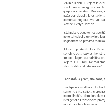
„Živimo u dobu u kojem telekom
su okosnica našeg društva. To 
gospodarstva staju. Bez vas, n
naša demokracija je oslabljena
demokratskog društva. Vaš rad 
Katrine Evelyn Jensen.
Istaknula je odgovornost politi
nove tehnologije upravljaju jas
naglaskom na pravima radnika
„Moramo postaviti okvir. Mora
se tehnologija razvija i koristi 
trendu u kojem su radnička pr
svijeta. I u Europi. Ne možemo 
štetu ljudskog dostojanstva.“
Tehnološke promjene zahtije
Predsjednik sindikataHK (Trad
sumornu sliku svijeta u previr
nestabilnošću, demokratskim 
inteligencija i tehnološke pro
radnih života, objasnio je.