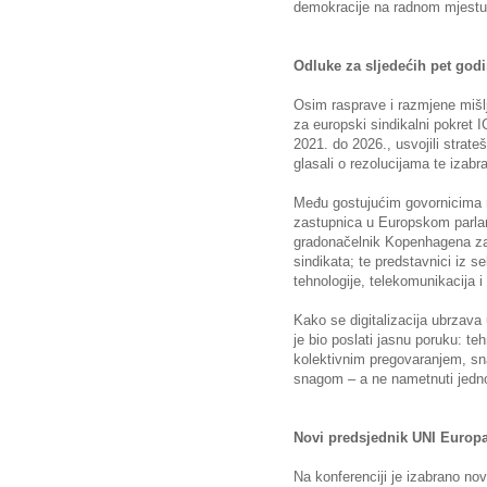
demokracije na radnom mjestu
Odluke za sljedećih pet god
Osim rasprave i razmjene mišlj
za europski sindikalni pokret I
2021. do 2026., usvojili strateš
glasali o rezolucijama te izab
Među gostujućim govornicima na
zastupnica u Europskom parla
gradonačelnik Kopenhagena za 
sindikata; te predstavnici iz s
tehnologije, telekomunikacija i
Kako se digitalizacija ubrzava
je bio poslati jasnu poruku: t
kolektivnim pregovaranjem, s
snagom – a ne nametnuti jedno
Novi predsjednik UNI Europ
Na konferenciji je izabrano n