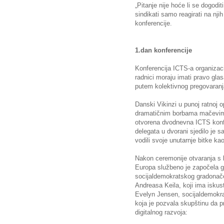
„Pitanje nije hoće li se dogodi
sindikati samo reagirati na njih 
konferencije.
1.dan konferencije
Konferencija ICTS-a organizac
radnici moraju imati pravo gla
putem kolektivnog pregovaranja 
Danski Vikinzi u punoj ratnoj o
dramatičnim borbama mačevima
otvorena dvodnevna ICTS konf
delegata u dvorani sjedilo je 
vodili svoje unutarnje bitke ka
Nakon ceremonije otvaranja s 
Europa službeno je započela go
socijaldemokratskog gradonač
Andreasa Keila, koji ima iskust
Evelyn Jensen, socijaldemokr
koja je pozvala skupštinu da
digitalnog razvoja: