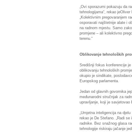
„Ovi sporazumi pokazuju da ra
tehnologijama“, rekao jeOliver 
„Kolektivnim pregovaranjem rad
osporavati najštetnije alate i o
na radnom mjestu. Samo zakon
promjene – ali kolektivno preg
terenu.“
Oblikovanje tehnoloških pr
Središnji fokus konferencije je
oblikovanju tehnoloških promje
okupio je sindikate, poslodavce
Europskog parlamenta.
Jedan od glavnih govornika jep
međunarodni stručnjak za radno
upravljanje, koji je savjetov
„Umjetna inteligencija na djelu 
rekao je De Stefano. „Radi se i
radnike. Bez snažnog glasa rad
tehnologije riskiraju jačanje je