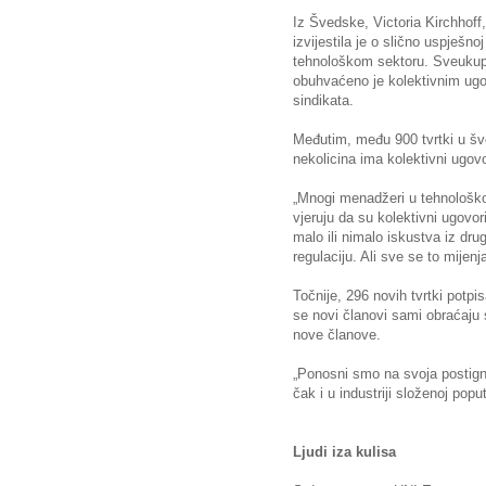
Iz Švedske, Victoria Kirchhoff
izvijestila je o slično uspješn
tehnološkom sektoru. Sveukup
obuhvaćeno je kolektivnim ugo
sindikata.
Međutim, među 900 tvrtki u šve
nekolicina ima kolektivni ugovo
„Mnogi menadžeri u tehnološkoj 
vjeruju da su kolektivni ugovor
malo ili nimalo iskustva iz dr
regulaciju. Ali sve se to mijenj
Točnije, 296 novih tvrtki potpi
se novi članovi sami obraćaju si
nove članove.
„Ponosni smo na svoja postign
čak i u industriji složenoj poput
Ljudi iza kulisa