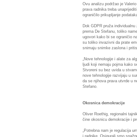
Ovu analizu podržao je Valeri
prava radnika treba unaprijediti
ograničilo prikupljanje podata
Dok GDPR pruža individualnu za
prema De Stefanu, toliko name
ugovori kako bi se ograničio na
su toliko invazivni da prate em
snimaju snimke zaslona i pritis
„Nove tehnologije i alate za alg
ljudi koji nemaju pojma kako 
Stvoreni su bez uvida u stvarno
nove tehnologije razvijaju u sur
da se njihova prava utvrde u n
Stefano.
Okosnica demokracije
Oliver Roethig, regionalni tajn
čine okosnicu demokracije i pro
„Potrebna nam je regulacija um
i radnike. Osigurali smo snaž