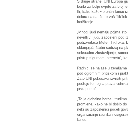
S druge strane, UNI Europa gra
borila za bolje uvjete za broj
Ili, kako kažeFlorentin Iancu i
dolara na sat čiste vaš TikTok f
korištenje.
„Mnogi ljudi nemaju pojma što 
nevidljivi ljudi, zaposleni pod
podizvođača Mete i TikToka, k
uklanjajući štetni sadržaj na p
seksualno zlostavljanje, samo
pristup sigurnom internetu“, ka
Radnici se nalaze u zemljama 
pod ogromnim pritiskom i prakt
Zato UNI pokušava izvršiti prit
poštuju temeljna prava radnika 
prvu pomoć.
„To je globalna borba i trudim
promjene, kako ne bi došlo do
neki su zaposlenici počeli govo
organiziranju radnika i osigura
Iancu.