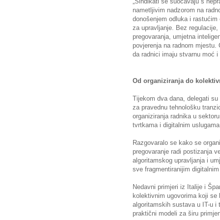
„Sindikati se suočavaju s nep
nametljivim nadzorom na radn
donošenjem odluka i rastućim 
za upravljanje. Bez regulacije, 
pregovaranja, umjetna inteligen
povjerenja na radnom mjestu. 
da radnici imaju stvarnu moć i st
Od organiziranja do kolekti
Tijekom dva dana, delegati su 
za pravednu tehnološku tranzic
organiziranja radnika u sektor
tvrtkama i digitalnim uslugama
Razgovaralo se kako se organi
pregovaranje radi postizanja v
algoritamskog upravljanja i umj
sve fragmentiranijim digitalni
Nedavni primjeri iz Italije i Šp
kolektivnim ugovorima koji se 
algoritamskih sustava u IT-u i
praktični modeli za širu primje