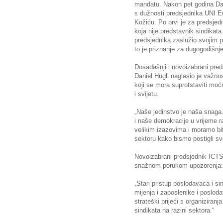
mandatu. Nakon pet godina Dan
s dužnosti predsjednika UNI E
Kožiću. Po prvi je za predsje
koja nije predstavnik sindikata
predsjednika zaslužio svojim 
to je priznanje za dugogodišnj
Dosadašnji i novoizabrani pred
Daniel Hügli naglasio je važno
koji se mora suprotstaviti moć
i svijetu.
„Naše jedinstvo je naša snaga
i naše demokracije u vrijeme r
velikim izazovima i moramo biti 
sektoru kako bismo postigli svo
Novoizabrani predsjednik ICTS-
snažnom porukom upozorenja:
„Stari pristup poslodavaca i sin
mijenja i zaposlenike i posloda
strateški prijeći s organiziranj
sindikata na razini sektora.“