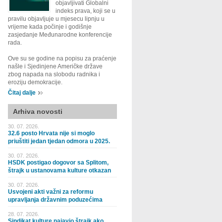
objavljivati Globalni
indeks prava, koji se u
pravilu objavljuje u mjesecu lipnju u
vrijeme kada počinje i godišnje
zasjedanje Međunarodne konferencije
rada.
Ove su se godine na popisu za praćenje
našle i Sjedinjene Američke države
zbog napada na slobodu radnika i
eroziju demokracije.
Čitaj dalje
Arhiva novosti
30. 07. 2026.
32.6 posto Hrvata nije si moglo
priuštiti jedan tjedan odmora u 2025.
30. 07. 2026.
HSDK postigao dogovor sa Splitom,
štrajk u ustanovama kulture otkazan
30. 07. 2026.
Usvojeni akti važni za reformu
upravljanja državnim poduzećima
28. 07. 2026.
Sindikat kulture najavio štrajk ako