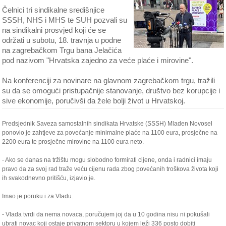
Čelnici tri sindikalne središnjice
SSSH, NHS i MHS te SUH pozvali su
na sindikalni prosvjed koji će se
održati u subotu, 18. travnja u podne
na zagrebačkom Trgu bana Jelačića
pod nazivom "Hrvatska zajedno za veće plaće i mirovine".
Na konferenciji za novinare na glavnom zagrebačkom trgu, tražili
su da se omogući pristupačnije stanovanje, društvo bez korupcije i
sive ekonomije, poručivši da žele bolji život u Hrvatskoj.
Predsjednik Saveza samostalnih sindikata Hrvatske (SSSH) Mladen Novosel
ponovio je zahtjeve za povećanje minimalne plaće na 1100 eura, prosječne na
2200 eura te prosječne mirovine na 1100 eura neto.
- Ako se danas na tržištu mogu slobodno formirati cijene, onda i radnici imaju
pravo da za svoj rad traže veću cijenu rada zbog povećanih troškova života koji
ih svakodnevno pritišću, izjavio je.
Imao je poruku i za Vladu.
- Vlada tvrdi da nema novaca, poručujem joj da u 10 godina nisu ni pokušali
ubrati novac koji ostaje privatnom sektoru u kojem leži 336 posto dobiti