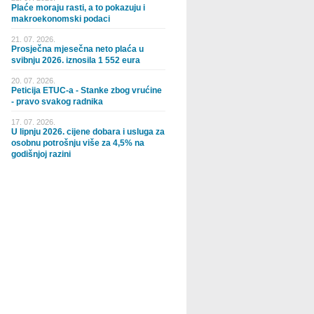
Plaće moraju rasti, a to pokazuju i
makroekonomski podaci
21. 07. 2026.
Prosječna mjesečna neto plaća u
svibnju 2026. iznosila 1 552 eura
20. 07. 2026.
Peticija ETUC-a - Stanke zbog vrućine
- pravo svakog radnika
17. 07. 2026.
U lipnju 2026. cijene dobara i usluga za
osobnu potrošnju više za 4,5% na
godišnjoj razini