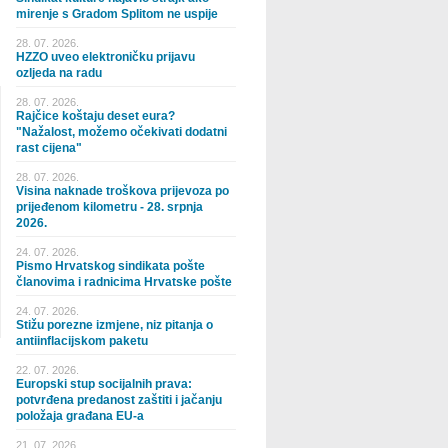
mirenje s Gradom Splitom ne uspije
28. 07. 2026.
HZZO uveo elektroničku prijavu
ozljeda na radu
28. 07. 2026.
Rajčice koštaju deset eura?
"Nažalost, možemo očekivati dodatni
rast cijena"
28. 07. 2026.
Visina naknade troškova prijevoza po
prijeđenom kilometru - 28. srpnja
2026.
24. 07. 2026.
Pismo Hrvatskog sindikata pošte
članovima i radnicima Hrvatske pošte
24. 07. 2026.
Stižu porezne izmjene, niz pitanja o
antiinflacijskom paketu
22. 07. 2026.
Europski stup socijalnih prava:
potvrđena predanost zaštiti i jačanju
položaja građana EU-a
21. 07. 2026.