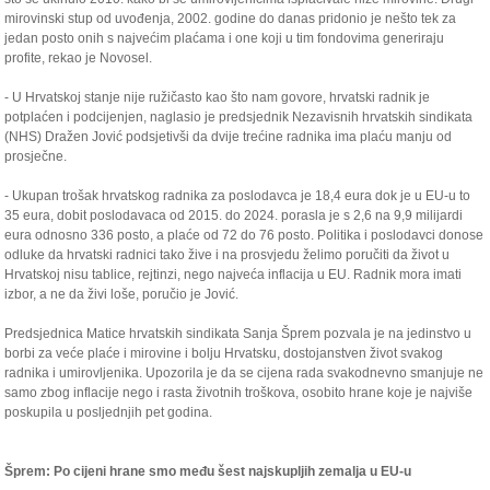
mirovinski stup od uvođenja, 2002. godine do danas pridonio je nešto tek za
jedan posto onih s najvećim plaćama i one koji u tim fondovima generiraju
profite, rekao je Novosel.
- U Hrvatskoj stanje nije ružičasto kao što nam govore, hrvatski radnik je
potplaćen i podcijenjen, naglasio je predsjednik Nezavisnih hrvatskih sindikata
(NHS) Dražen Jović podsjetivši da dvije trećine radnika ima plaću manju od
prosječne.
- Ukupan trošak hrvatskog radnika za poslodavca je 18,4 eura dok je u EU-u to
35 eura, dobit poslodavaca od 2015. do 2024. porasla je s 2,6 na 9,9 milijardi
eura odnosno 336 posto, a plaće od 72 do 76 posto. Politika i poslodavci donose
odluke da hrvatski radnici tako žive i na prosvjedu želimo poručiti da život u
Hrvatskoj nisu tablice, rejtinzi, nego najveća inflacija u EU. Radnik mora imati
izbor, a ne da živi loše, poručio je Jović.
Predsjednica Matice hrvatskih sindikata Sanja Šprem pozvala je na jedinstvo u
borbi za veće plaće i mirovine i bolju Hrvatsku, dostojanstven život svakog
radnika i umirovljenika. Upozorila je da se cijena rada svakodnevno smanjuje ne
samo zbog inflacije nego i rasta životnih troškova, osobito hrane koje je najviše
poskupila u posljednjih pet godina.
Šprem: Po cijeni hrane smo među šest najskupljih zemalja u EU-u