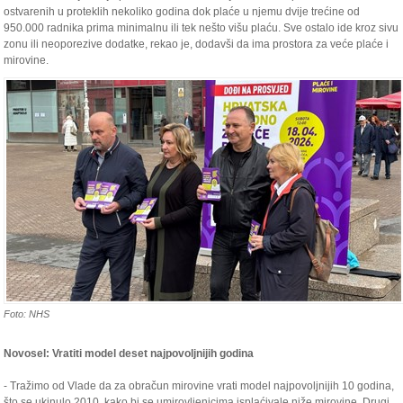
ostvarenih u proteklih nekoliko godina dok plaće u njemu dvije trećine od
950.000 radnika prima minimalnu ili tek nešto višu plaću. Sve ostalo ide kroz sivu
zonu ili neoporezive dodatke, rekao je, dodavši da ima prostora za veće plaće i
mirovine.
Foto: NHS
Novosel: Vratiti model deset najpovoljnijih godina
- Tražimo od Vlade da za obračun mirovine vrati model najpovoljnijih 10 godina,
što se ukinulo 2010. kako bi se umirovljenicima isplaćivale niže mirovine. Drugi