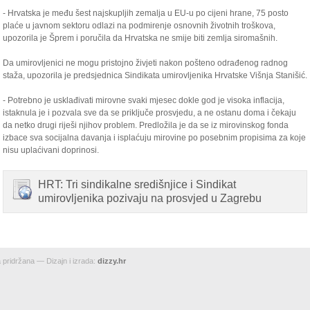
- Hrvatska je među šest najskupljih zemalja u EU-u po cijeni hrane, 75 posto
plaće u javnom sektoru odlazi na podmirenje osnovnih životnih troškova,
upozorila je Šprem i poručila da Hrvatska ne smije biti zemlja siromašnih.
Da umirovljenici ne mogu pristojno živjeti nakon pošteno odrađenog radnog
staža, upozorila je predsjednica Sindikata umirovljenika Hrvatske Višnja Stanišić.
- Potrebno je usklađivati mirovne svaki mjesec dokle god je visoka inflacija,
istaknula je i pozvala sve da se priključe prosvjedu, a ne ostanu doma i čekaju
da netko drugi riješi njihov problem. Predložila je da se iz mirovinskog fonda
izbace sva socijalna davanja i isplaćuju mirovine po posebnim propisima za koje
nisu uplaćivani doprinosi.
HRT: Tri sindikalne središnjice i Sindikat
umirovljenika pozivaju na prosvjed u Zagrebu
pridržana — Dizajn i izrada:
dizzy.hr